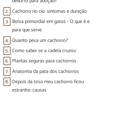
deixá-lo para adoção?
2.
Cachorro no cio: sintomas e duração
3.
Bolsa primordial em gatos - O que é e
para que serve
4.
Quanto pesa um cachorro?
5.
Como saber se a cadela cruzou
6.
Plantas seguras para cachorros
7.
Anatomia da pata dos cachorros
8.
Depois da tosa meu cachorro ficou
estranho: causas