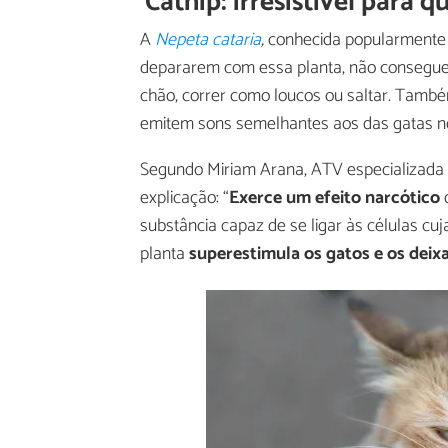
Catnip: irresistível para 
A
Nepeta cataria
,
conhecida popularmente 
depararem com essa planta, não conseguem e
chão, correr como loucos ou saltar. Tamb
emitem sons semelhantes aos das gatas no
Segundo Miriam Arana, ATV especializada 
explicação: “
Exerce um efeito narcótico
d
substância capaz de se ligar às células cuj
planta
superestimula os gatos e os dei