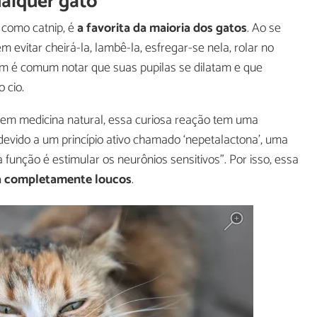
qualquer gato
como catnip, é
a favorita da maioria dos gatos
. Ao se
vitar cheirá-la, lambê-la, esfregar-se nela, rolar no
ém é comum notar que suas pupilas se dilatam e que
 cio.
em medicina natural, essa curiosa reação tem uma
evido a um princípio ativo chamado ‘nepetalactona’, uma
a função é estimular os neurônios sensitivos”. Por isso, essa
xa completamente loucos
.