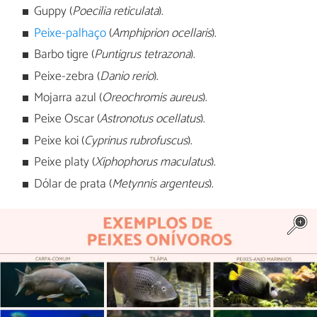
Guppy (
Poecilia reticulata
).
Peixe-palhaço
(
Amphiprion ocellaris
).
Barbo tigre (
Puntigrus tetrazona
).
Peixe-zebra (
Danio rerio
).
Mojarra azul (
Oreochromis aureus
).
Peixe Oscar (
Astronotus ocellatus
).
Peixe koi (
Cyprinus rubrofuscus
).
Peixe platy (
Xiphophorus maculatus
).
Dólar de prata (
Metynnis argenteus
).