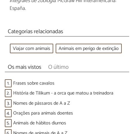
integrales de zoología
. McGraw Hill Interamericana:
España.
Categorias relacionadas
Viajar com animais
Animais em perigo de extinção
Os mais vistos
O último
1.
Frases sobre cavalos
2.
História de Tilikum - a orca que matou a treinadora
3.
Nomes de pássaros de A a Z
4.
Orações para animais doentes
5.
Animais de hábitos diurnos
6.
Nomes de animais de A a Z