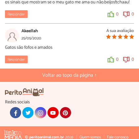
os sinais que mostram se o meu gato me ama ou não.beijos!tchaau!
Responder
0
0
Akeellah
A sua avaliação:
25/05/2020
Gatos são fofos e amados
Responder
0
0
Voltar ao topo da página ↑
Redes sociais
© peritoanimal.com.br
2026
Quem somos
Fale conosco