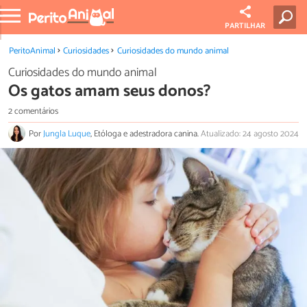
PARTILHAR
PeritoAnimal
Curiosidades
Curiosidades do mundo animal
Curiosidades do mundo animal
Os gatos amam seus donos?
2 comentários
Por
Jungla Luque
, Etóloga e adestradora canina.
Atualizado: 24 agosto 2024