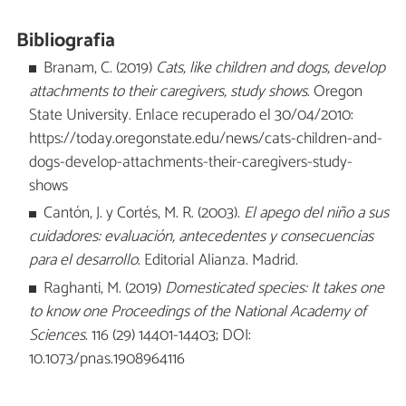
Bibliografia
Branam, C. (2019)
Cats, like children and dogs, develop
attachments to their caregivers, study shows
. Oregon
State University. Enlace recuperado el 30/04/2010:
https://today.oregonstate.edu/news/cats-children-and-
dogs-develop-attachments-their-caregivers-study-
shows
Cantón, J. y Cortés, M. R. (2003).
El apego del niño a sus
cuidadores: evaluación, antecedentes y consecuencias
para el desarrollo
. Editorial Alianza. Madrid.
Raghanti, M. (2019)
Domesticated species: It takes one
to know one Proceedings of the National Academy of
Sciences
. 116 (29) 14401-14403; DOI:
10.1073/pnas.1908964116