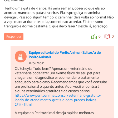
Olá, Bom dia.
Tenho uma gata de 4 anos. Há uma semana, observo que ela, ao
acordar, manca das patas traseiras. Ela espreguiça e caminha
devagar. Passado algum tempo, o caminhar dela volta ao normal. Não
a vejo mancar durante o dia, somente ao acordar. Ela tem sono
tranquilo e dorme bastante. O que devo fazer? Desde já, agradeço.
Responder
0
0
Equipe editorial do PeritoAnimal (Editor/a de
PeritoAnimal)
12/04/2021
Oi, Scheyla. Tudo bem? Apenas um veterinário ou
veterinária pode fazer um exame físico do seu pet para
chegar a um diagnóstico e recomendar o tratamento
adequado para o caso. Recomendamos que você consulte
um profissional o quanto antes. Aqui você encontrará
alguns veterinários gratuitos e de custos baixos:
https://www.peritoanimal.com.br/veterinario-gratuito-
locais-de-atendimento-gratis-e-com-precos-baixos-
23144.html
A equipe do PeritoAnimal deseja rápidas melhoras!