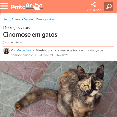
PARTILHAR
PeritoAnimal
Saúde
Doenças virais
Doenças virais
Cinomose em gatos
7 comentários
Por
Mercè Garcia
, Adestradora canina especializada em mudança de
comportamento.
Atualizado: 13 julho 2023