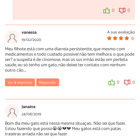
0
0
vanessa
A sua avaliação:
19/02/2020
Meu filhote está com uma diarreia persistentte, que mesmo com
medicamentos e todo cuidado possível não tem melhora. o que pode
ser? a suspeita é de cinomose, mas os sus irmão estão em perfeita
saúde, eu só tenho um gato, não deixei ter contato com nenhum
outro cão....
Ver
2
respostas
Responder
0
0
Luísa Savala
20/02/2020
Janaina
Oi Vanessa! Temos um artigo sobre as causas e possíveis
24/08/2019
tratamentos para um gato filhote com diarreia, confira:
Bom dia meu gato está nessa mesma situaçao.. Não sei que fazer.
https://www.peritoanimal.com.br/gato-filhote-com-diarreia-
Estou fazendo que posso😭😭💔💔 Meu gatos está com patas
causas-sintomas-e-tratamento-22943.html
traseiras arriada não sei que fazer
De qualquer forma, é muito importante que você busque ajuda