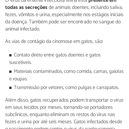
O vírus da enterite infecciosa felina está
presente em
todas as secreções
de animais doentes, incluindo saliva,
fezes, vômitos e urina, especialmente nos estágios iniciais
da doença. Também pode ser encontrado no sangue do
animal infectado.
As vias de contágio da cinomose em gatos, são:
Contato direto entre gatos doentes e gatos
suscetíveis.
Materiais contaminados, como comida, camas, gaiolas
e roupas.
Transmissão por vetores, como pulgas e carrapatos.
Além disso, gatos recuperados podem transportar o vírus
em seus tecidos por meses, tornando-se portadores
subclínicos, enquanto eliminam os restos do vírus nas
fezes e urina por até seis meses. Gatos infectados desde
o nascimento podem conter o vírus da panleucopenia