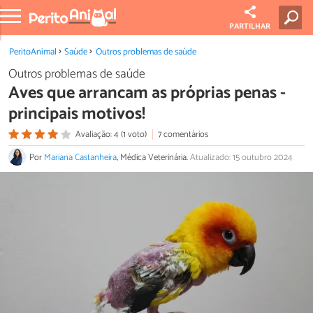
PARTILHAR
PeritoAnimal
Saúde
Outros problemas de saúde
Outros problemas de saúde
Aves que arrancam as próprias penas -
principais motivos!
Avaliação: 4 (1 voto)
7 comentários
Por
Mariana Castanheira
, Médica Veterinária.
Atualizado: 15 outubro 2024