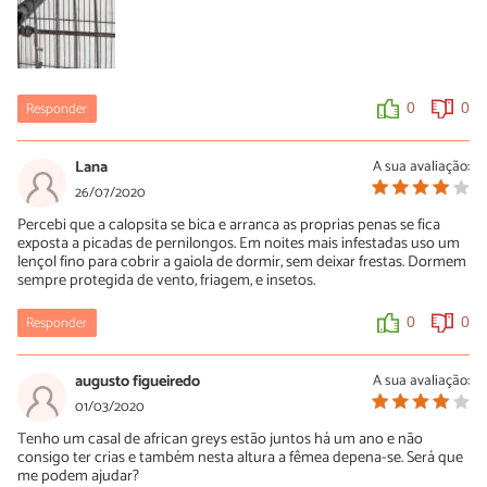
Responder
0
0
Lana
A sua avaliação:
26/07/2020
Percebi que a calopsita se bica e arranca as proprias penas se fica
exposta a picadas de pernilongos. Em noites mais infestadas uso um
lençol fino para cobrir a gaiola de dormir, sem deixar frestas. Dormem
sempre protegida de vento, friagem, e insetos.
Responder
0
0
augusto figueiredo
A sua avaliação:
01/03/2020
Tenho um casal de african greys estão juntos há um ano e não
consigo ter crias e também nesta altura a fêmea depena-se. Será que
me podem ajudar?