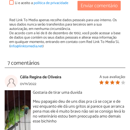
Li e aceito a
política de privacidade
Enviar comentário
Red Link To Media apenas recolhe dados pessoais para uso interno. Os
seus dados nunca serão transferidos para terceiros sem a sua
autorização, em nenhuma circunstância.
De acordo com a lei de 8 de dezembro de 1992, você pode acessar a base
de dados que contém os seus dados pessoais e alterar essa informação
em qualquer momento, entrando em contato com Red Link To Media SL
(
info@linktomedia.net
)
7 comentários
Célia Regina de Oliveira
A sua avaliação:
01/11/2022
Gostaria de tirar uma duvida
Meu papagaio deu de uns dias pra cá se coçar e de
vez enquanto ele dá uns gritos ai parece que arranca
pena mas ele é muito bravo não sei se consigo levá lo
no veterinário estou bem preocupada amo demais
esse bichinho