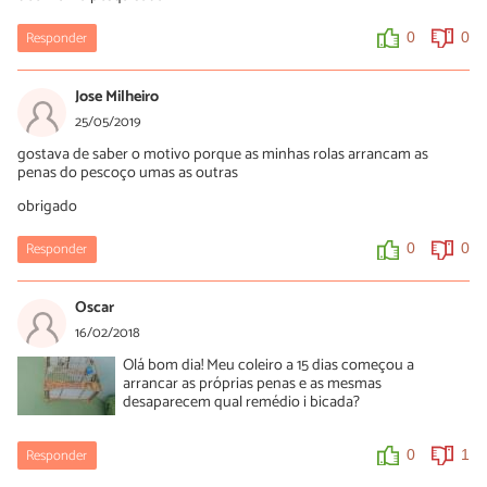
Responder
0
0
Jose Milheiro
25/05/2019
gostava de saber o motivo porque as minhas rolas arrancam as
penas do pescoço umas as outras
obrigado
Responder
0
0
Oscar
16/02/2018
Olá bom dia! Meu coleiro a 15 dias começou a
arrancar as próprias penas e as mesmas
desaparecem qual remédio i bicada?
Responder
0
1