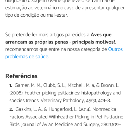
diagnóstico. Sugerimos-lhe que leve o seu animal de
estimação ao veterinário no caso de apresentar qualquer
tipo de condição ou mal-estar.
Se pretende ler mais artigos parecidos a
Aves que
arrancam as próprias penas - principais motivos!
,
recomendamos que entre na nossa categoria de
Outros
problemas de saúde
.
Referências
Garner, M. M., Clubb, S. L., Mitchell, M. a, & Brown, L.
(2008). Feather-picking psittacines: histopathology and
species trends. Veterinary Pathology, 45(3), 401–8.
Gaskins, L. A., & Hungerford, L. (2014). Nonmedical
Factors Associated WithFeather Picking in Pet Psittacine
Birds. Journal of Avian Medicine and Surgery, 28(2),109–