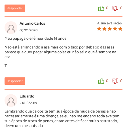
Responder
0
0
Antonio Carlos
A sua avaliação:
03/01/2020
Meu papagaio e fêmea idade 14 anos
Não está arrancando a asa mais com o bico por debaixo das asas
parece que quer pegar alguma coisa eu não sei o que é sempre na
asa
T
Responder
0
0
Eduardo
23/08/2019
Lembrando que calopsita tem sua época de muda de penas e nao
necessariamente é uma doença, se eu nao me engano toda ave tem
sua época de troca de penas, entao antes de ficar muito assustado,
deem uma pesquisada