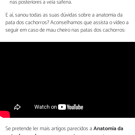
nas posteriores a veia safena.
E aí, sanou todas as suas dúvidas sobre a anatomia da
pata dos cachorros? Aconselhamos que assista o vídeo a
seguir em caso de mau cheiro nas patas dos cachorros:
Se pretende ler mais artigos parecidos a
Anatomia da