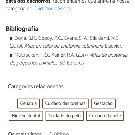
pata dos cachorros
, recomendamos que entre na nossa
categoria de
Cuidados básicos
.
Bibliografia
Done, S.H., Goody, P.C., Evans, S. A., Stickland, N.C.
(2010).
Atlas en color de anatomía veterinaria
. Elsevier.
McCracken, T.O., Kainer, R.A. (2017).
Atlas de anatomía
de pequeños animales.
SD Editores.
Categorias relacionadas
Geriatria
Cuidado das orelhas
Gestação
Higiene dental
Cuidado do pelo
Cuidado da pele
Os mais vistos
O último