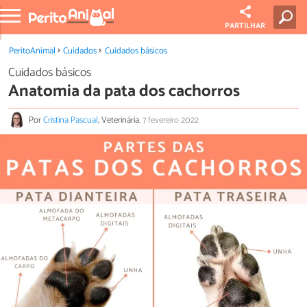
PARTILHAR
PeritoAnimal
Cuidados
Cuidados básicos
Cuidados básicos
Anatomia da pata dos cachorros
Por
Cristina Pascual
, Veterinária.
7 fevereiro 2022