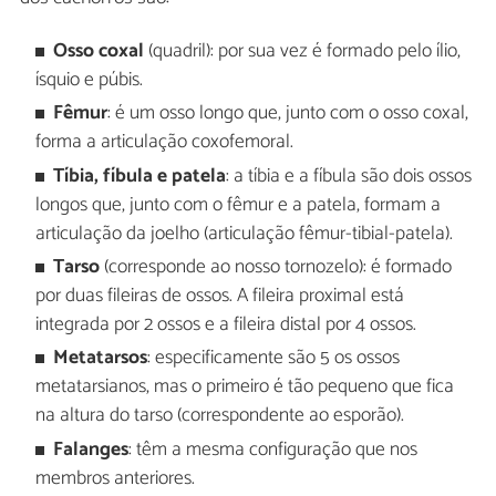
Osso coxal
(quadril): por sua vez é formado pelo ílio,
ísquio e púbis.
Fêmur
: é um osso longo que, junto com o osso coxal,
forma a articulação coxofemoral.
Tíbia, fíbula e patela
: a tíbia e a fíbula são dois ossos
longos que, junto com o fêmur e a patela, formam a
articulação da joelho (articulação fêmur-tibial-patela).
Tarso
(corresponde ao nosso tornozelo): é formado
por duas fileiras de ossos. A fileira proximal está
integrada por 2 ossos e a fileira distal por 4 ossos.
Metatarsos
: especificamente são 5 os ossos
metatarsianos, mas o primeiro é tão pequeno que fica
na altura do tarso (correspondente ao esporão).
Falanges
: têm a mesma configuração que nos
membros anteriores.