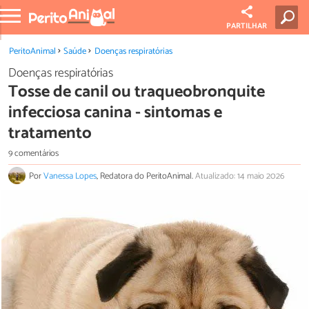
PARTILHAR
PeritoAnimal
Saúde
Doenças respiratórias
Doenças respiratórias
Tosse de canil ou traqueobronquite
infecciosa canina - sintomas e
tratamento
9 comentários
Por
Vanessa Lopes
, Redatora do PeritoAnimal.
Atualizado: 14 maio 2026