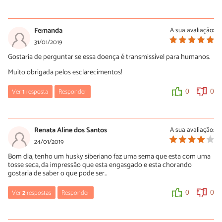
tratamento prescrito pelo veterinário, confira:
https://www.peritoanimal.com.br/remedio-caseiro-para-a-tosse-
Luísa Savala
canina-21747.html
08/07/2019
Fernanda
A sua avaliação:
A equipe do PeritoAnimal deseja rápidas melhoras!
Oi Gilson! Veja nosso artigo com remédios caseiros para tosse
31/01/2019
canina:
https://www.peritoanimal.com.br/remedio-caseiro-para-
Gostaria de perguntar se essa doença é transmissível para humanos.
a-tosse-canina-21747.html
0
0
Muito obrigada pelos esclarecimentos!
No entanto, é extremamente importante que você busque ajuda
de um médico veterinário de confiança.
Ver
1
resposta
Responder
0
0
A equipe do PeritoAnimal deseja rápidas melhoras!
Maira Saito
0
0
07/04/2019
Renata Aline dos Santos
A sua avaliação:
Não é.
24/01/2019
Bom dia, tenho um husky siberiano faz uma sema que esta com uma
0
0
tosse seca, da impressão que esta engasgado e esta chorando
gostaria de saber o que pode ser..
Ver
2
respostas
Responder
0
0
Luísa Savala