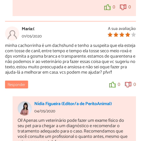
0
0
Maria:(
A sua avaliação:
01/05/2020
minha cachorrinha é um dachshund e tenho a suspeita que ela esteja
com tosse de canil, entre tempo e tempo ela tosse seco meio roxá e
dps vomita a gosma branca e transparente. estamos de quarentena e
não podemos ir ao veterinário pra fazer essas coisa que vc sugeriu no
texto, estou muito preocupada e ansiosa e não sei oque fazer pra
ajuda-lá a melhorar em casa. vcs podem me ajudar? pfvr!!
Responder
0
0
Nídia Figueira (Editor/a de PeritoAnimal)
04/05/2020
Oi! Apenas um veterinário pode fazer um exame físico do
seu pet para chegar a um diagnóstico e recomendar o
tratamento adequado para o caso. Recomendamos que
você consulte um profissional o quanto antes, mesmo que