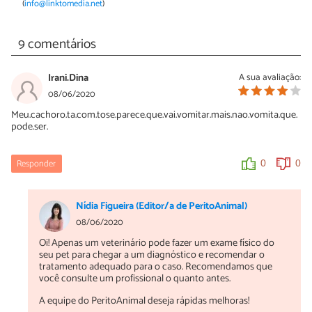
(
info@linktomedia.net
)
9 comentários
Irani.Dina
A sua avaliação:
08/06/2020
Meu.cachoro.ta.com.tose.parece.que.vai.vomitar.mais.nao.vomita.que.
pode.ser.
Responder
0
0
Nídia Figueira (Editor/a de PeritoAnimal)
08/06/2020
Oi! Apenas um veterinário pode fazer um exame físico do
seu pet para chegar a um diagnóstico e recomendar o
tratamento adequado para o caso. Recomendamos que
você consulte um profissional o quanto antes.
A equipe do PeritoAnimal deseja rápidas melhoras!