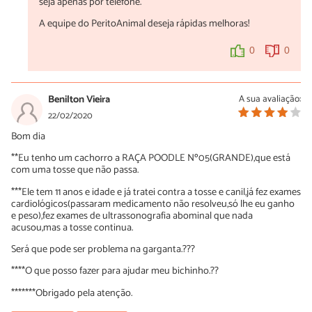
seja apenas por telefone.
A equipe do PeritoAnimal deseja rápidas melhoras!
0
0
Benilton Vieira
A sua avaliação:
22/02/2020
Bom dia
**Eu tenho um cachorro a RAÇA POODLE Nº05(GRANDE),que está
com uma tosse que não passa.
***Ele tem 11 anos e idade e já tratei contra a tosse e canil,já fez exames
cardiológicos(passaram medicamento não resolveu,só lhe eu ganho
e peso),fez exames de ultrassonografia abominal que nada
acusou,mas a tosse continua.
Será que pode ser problema na garganta.???
****O que posso fazer para ajudar meu bichinho.??
*******Obrigado pela atenção.