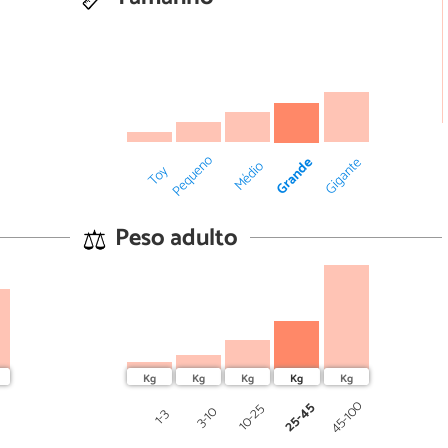
Pequeno
Grande
Gigante
Médio
Toy
Peso adulto
0
45-100
25-45
10-25
3-10
1-3