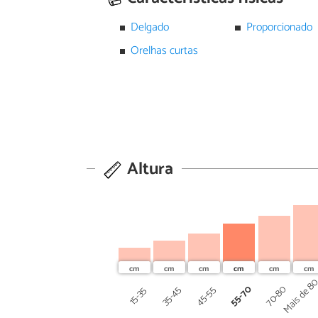
Delgado
Proporcionado
Orelhas curtas
Altura
Mais de 8
55-70
70-80
45-55
35-45
15-35