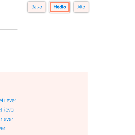
Baixo
Médio
Alto
etriever
triever
riever
ver