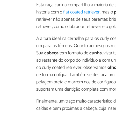
Esta raça canina compartilha a maioria de 
história com o
flat coated retriever
, mas o
retriever não apenas de seus parentes bri
retriever, como o labrador retriever e o gol
A altura ideal na cernelha para os curly c
cm para as fêmeas. Quanto ao peso, os mac
Sua
cabeça
tem formato de
cunha
, vista
ao restante do corpo do indivíduo e com u
do curly coated retriever, observamos
olho
de forma oblíqua. Também se destaca um 
pelagem preta e marrom nos de cor fígado
suportam uma dentição completa com mor
Finalmente, um traço muito característico 
caídas e bem próximas à cabeça, cuja inse