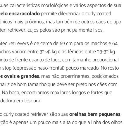
suas características morfológicas e vários aspectos de sua
pelo encaracolado
permite diferenciar o curly coated
tânicos mais próximos, mas também de outros cães do tipo
den retriever, cujos pelos são principalmente lisos.
oated retrievers é de cerca de 69 cm para os machos e 64
hos variam entre 32-41 kg e as fêmeas entre 23-32 kg.
 tanto de frente quanto de lado, com tamanho proporcional
m stop (depressão naso-frontal) pouco marcado. No rosto
s ovais e grandes
, mas não proeminentes, posicionados
nariz de bom tamanho que deve ser preto nos cães com
. Na boca, encontramos maxilares longos e fortes que
dedura em tesoura.
do curly coated retriever são suas
orelhas bem pequenas
,
rção é apenas um pouco mais alta do que a linha dos olhos.