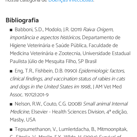
Bibliografia
Babboni, S.D., Modolo, J.R. (2011)
Raiva: Origem,
importância e aspectos históricos
, Departamento de
Higiene Veterinária e Saúde Pública, Faculdade de
Medicina Veterinária e Zootecnia, Universidade Estadual
Paulista Júlio de Mesquita Filho, SP Brasil
Eng, T.R., Fishbein, D.B. (1990)
Epidemiologic factors,
clinical findings, and vaccination status of rabies in cats
and dogs in the United States im 1998.
, J AM Vet Med
Assoc. 197(2):201-9
Nelson, R.W., Couto, C.G. (2008)
Small animal Internal
Medicine
, Elsevier - Health Sciences Division, 4ª edição,
Masby, USA
Tepsumethanon, V., Lumlertdacha, B., Mitmoonpitak,