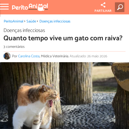
PARTILHAR
PeritoAnimal
Saúde
Doenças infecciosas
Doenças infecciosas
Quanto tempo vive um gato com raiva?
3 comentários
Por
Carolina Costa
, Médica Veterinária.
Atualizado: 26 maio 2026