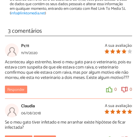
de dados que contém os seus dados pessoais e alterar essa informação
em qualquer momento, entrando em contato com Red Link To Media SL
(
info@linktomedia.net
)
3 comentários
Pc11
A sua avaliação:
11/11/2020
Aconteceu algo estrenho, levei o meu gato para o veterinario, pois eu
estava com suspeita de que ele estava com raiva, o veterinario
comfirmou que ele estava com raiva, mas por algum motivo ele não
morreu, ele esta no veterinario a dois meses. Existe algum motivo???
Responder
0
0
Claudia
A sua avaliação:
06/08/2018
Se o meu gato tiver infetado e me arranhar existe hipótese de ficar
infectada?