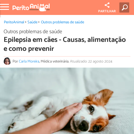
PARTILHAR
PeritoAnimal
Saúde
Outros problemas de saúde
Outros problemas de saúde
Epilepsia em cães - Causas, alimentação
e como prevenir
Por
Carla Moreira
, Médica veterinária.
Atualizado: 22 agosto 2024