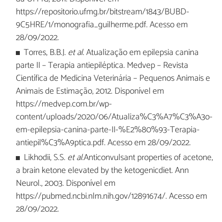
https://repositorio.ufmg.br/bitstream/1843/BUBD-
9C5HRE/1/monografia_guilherme.pdf. Acesso em
28/09/2022.
Torres, B.B.J.
et al
. Atualização em epilepsia canina
parte II – Terapia antiepiléptica. Medvep – Revista
Científica de Medicina Veterinária – Pequenos Animais e
Animais de Estimação, 2012. Disponível em
https://medvep.com.br/wp-
content/uploads/2020/06/Atualiza%C3%A7%C3%A3o-
em-epilepsia-canina-parte-II-%E2%80%93-Terapia-
antiepil%C3%A9ptica.pdf. Acesso em 28/09/2022.
Likhodii, S.S.
et al
.Anticonvulsant properties of acetone,
a brain ketone elevated by the ketogenicdiet. Ann
Neurol., 2003. Disponível em
https://pubmed.ncbi.nlm.nih.gov/12891674/. Acesso em
28/09/2022.