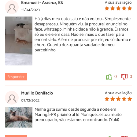
Emanueli - Aracruz, ES
A sua avaliação:
15/04/2023
Há 9 dias meu gato saiu e não voltou... Simplesmente
desapareceu. Ninguém viu. Já procurei, anunciei no
face, whatsapp. Minha cidade não é grande. Éramos
só eu e ele em casa. Não sei mais o que fazer para
encontrá-lo. Além de procurar por ele, eu só durmo e
choro. Quanta dor...quanta saudade do meu
parceirinho.
Responder
0
0
Murillo Bonifacio
A sua avaliação:
07/12/2022
Minha gata sumiu desde segunda a noite em
Maringá-PR priximo al Jd Monique... estou muito
preocupado, não estamos encontrando. (Yuki)