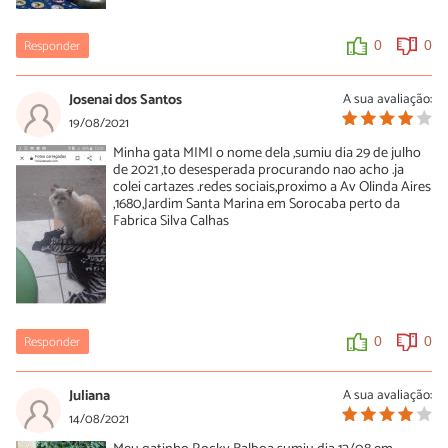
Responder
0
0
Josenai dos Santos
A sua avaliação:
19/08/2021
Minha gata MIMI o nome dela ,sumiu dia 29 de julho
de 2021 ,to desesperada procurando nao acho .ja
colei cartazes .redes sociais,proximo a Av Olinda Aires
,1680,Jardim Santa Marina em Sorocaba perto da
Fabrica Silva Calhas
Responder
0
0
Juliana
A sua avaliação:
14/08/2021