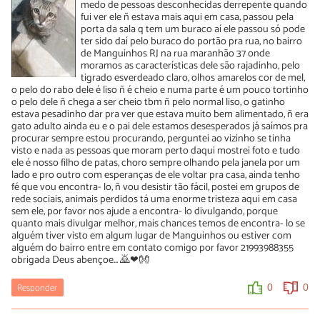
medo de pessoas desconhecidas derrepente quando
fui ver ele ñ estava mais aqui em casa, passou pela
porta da sala q tem um buraco aí ele passou só pode
ter sido daí pelo buraco do portão pra rua, no bairro
de Manguinhos RJ na rua maranhão 37 onde
moramos as características dele são rajadinho, pelo
tigrado esverdeado claro, olhos amarelos cor de mel,
o pelo do rabo dele é liso ñ é cheio e numa parte é um pouco tortinho
o pelo dele ñ chega a ser cheio tbm ñ pelo normal liso, o gatinho
estava pesadinho dar pra ver que estava muito bem alimentado, ñ era
gato adulto ainda eu e o pai dele estamos desesperados já saímos pra
procurar sempre estou procurando, perguntei ao vizinho se tinha
visto e nada as pessoas que moram perto daqui mostrei foto e tudo
ele é nosso filho de patas, choro sempre olhando pela janela por um
lado e pro outro com esperanças de ele voltar pra casa, ainda tenho
fé que vou encontra- lo, ñ vou desistir tão fácil, postei em grupos de
rede sociais, animais perdidos tá uma enorme tristeza aqui em casa
sem ele, por favor nos ajude a encontra- lo divulgando, porque
quanto mais divulgar melhor, mais chances temos de encontra- lo se
alguém tiver visto em algum lugar de Manguinhos ou estiver com
alguém do bairro entre em contato comigo por favor 21993988355
obrigada Deus abençoe... 🙇❤👐
Responder
0
0