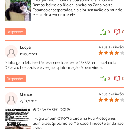
Meu gatinho Rocky Balboa sumiu dia 12/08 em
Ramos, bairro do Rio de Janeiro na Zona Norte.
Estamos desesperados, é a pior sensação do mundo.
Me ajude a encontrar ele!
Responder
0
0
Lucya
A sua avaliação:
12/08/2021
Minha gata felícia está desaparecida desde 23/5/21 em brazlandia
DF...ela olhos azuis e é vesga...qq informação é bem vinda..
Responder
0
0
Clarice
A sua avaliação:
23/07/2021
🚨DESAPARECIDO! 🚨
• Fugiu ontem (21/07) a tarde na Rua Protogenes
Guimarães (próximo ao Mercado Tinoco) e ainda não
voltou.