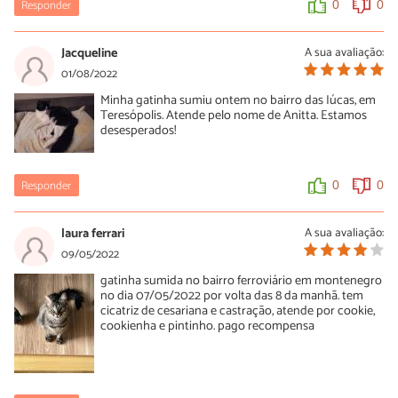
Responder
0
0
Jacqueline
A sua avaliação:
01/08/2022
Minha gatinha sumiu ontem no bairro das Iúcas, em
Teresópolis. Atende pelo nome de Anitta. Estamos
desesperados!
Responder
0
0
laura ferrari
A sua avaliação:
09/05/2022
gatinha sumida no bairro ferroviário em montenegro
no dia 07/05/2022 por volta das 8 da manhã. tem
cicatriz de cesariana e castração, atende por cookie,
cookienha e pintinho. pago recompensa