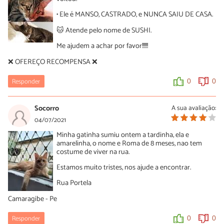
• Ele é MANSO, CASTRADO, e NUNCA SAIU DE CASA.
🐱 Atende pelo nome de SUSHI.
Me ajudem a achar por favor!!!!!!
❌ OFEREÇO RECOMPENSA ❌
Responder
0
0
Socorro
A sua avaliação:
04/07/2021
Minha gatinha sumiu ontem a tardinha, ela e
amarelinha, o nome e Roma de 8 meses, nao tem
costume de viver na rua.
Estamos muito tristes, nos ajude a encontrar.
Rua Portela
Camaragibe - Pe
Responder
0
0