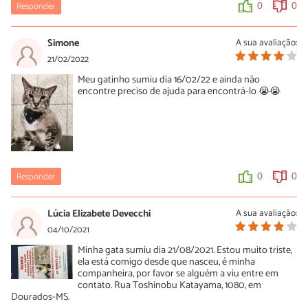
Responder
0
0
Simone
A sua avaliação:
21/02/2022
Meu gatinho sumiu dia 16/02/22 e ainda não
encontre preciso de ajuda para encontrá-lo 😭😭
Responder
0
0
Lúcia Elizabete Devecchi
A sua avaliação:
04/10/2021
Minha gata sumiu dia 21/08/2021. Estou muito triste,
ela está comigo desde que nasceu, é minha
companheira, por favor se alguém a viu entre em
contato. Rua Toshinobu Katayama, 1080, em
Dourados-MS.