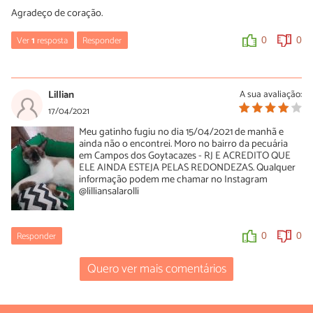
Agradeço de coração.
Ver
1
resposta
Responder
0
0
Ana
23/05/2021
Lillian
A sua avaliação:
Que triste! Meu gato Tbm sumio no dia 19\05\2021
17/04/2021
Meu gatinho fugiu no dia 15/04/2021 de manhã e
0
0
ainda não o encontrei. Moro no bairro da pecuária
em Campos dos Goytacazes - RJ E ACREDITO QUE
ELE AINDA ESTEJA PELAS REDONDEZAS. Qualquer
informação podem me chamar no Instagram
@lilliansalarolli
Responder
0
0
Quero ver mais comentários