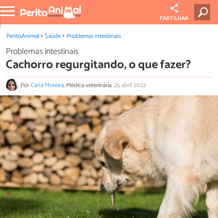
PARTILHAR
PeritoAnimal
Saúde
Problemas intestinais
Problemas intestinais
Cachorro regurgitando, o que fazer?
Por
Carla Moreira
, Médica veterinária.
25 abril 2023