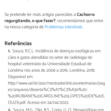
Se pretende ler mais artigos parecidos a
Cachorro
regurgitando, o que fazer?
, recomendamos que entre
na nossa categoria de
Problemas intestinais
.
Referências
Souza, R.C.L. Incidência de doenças esofágicas em
cães e gatos atendidos no setor de radiologia do
hospital veterinário da Universidade Estadual de
Londrina nos anos de 2006 a 2016. Londrina, 2018.
Disponível em
http://www.uel.br/pos/mestradoclinicasveterinarias/pag
es/arquivos/disserta%C3%A7%C3%A3o%20-
%20RUBIANE%20CAROLINE%20LOPES%20DE%20S
OUZA.pdf. Acesso em 24/04/2023.
Souza, M.G., Zilio, B.S., Costa, J.L.O. Megaesôfago em