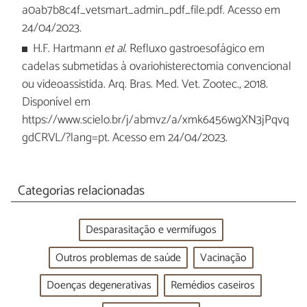
a0ab7b8c4f_vetsmart_admin_pdf_file.pdf. Acesso em
24/04/2023.
H.F. Hartmann
et al
. Refluxo gastroesofágico em
cadelas submetidas à ovariohisterectomia convencional
ou videoassistida. Arq. Bras. Med. Vet. Zootec., 2018.
Disponível em
https://www.scielo.br/j/abmvz/a/xmk6456wgXN3jPqvq
gdCRVL/?lang=pt. Acesso em 24/04/2023.
Categorias relacionadas
Desparasitação e vermífugos
Outros problemas de saúde
Vacinação
Doenças degenerativas
Remédios caseiros