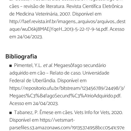
cães – revisão de literatura. Revista Científica Eletrônica
de Medicina Veterinária, 2007. Disponível em
http://faef.revista.inf.br/imagens_arquivos/arquivos_dest
aque/wuD6kj8MAEjYqeH_2013-5-22-17-9-14.pdf. Acesso
em 24/04/2023.
Bibliografia
Pimentel, Y.L.
et al
. Megaesôfago secundário
adquirido em cão – Relato de caso. Universidade
Federal de Uberlândia. Disponível em
https://repositorio.ufu.br/bitstream/123456789/24498/3/
Megaes%C3%B4fagoSecund%C3%A1rioAdquirido.pdf.
Acesso em 24/04/2023.
Tabanez, P. Êmese em cães. Vets Info for Vets, 2020.
Disponível em https://vetsmart-
parsefiles.s3.amazonaws.com/19135374958bcc0541c97e