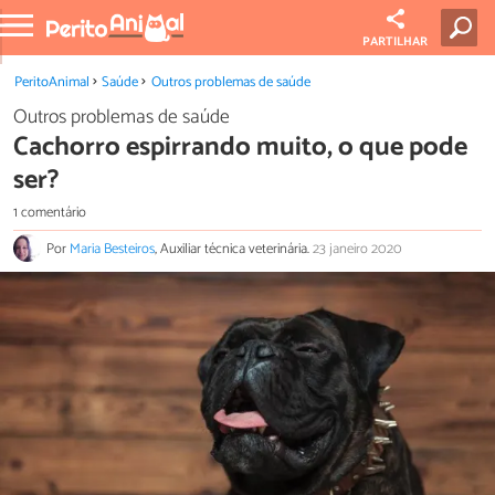
PARTILHAR
PeritoAnimal
Saúde
Outros problemas de saúde
Outros problemas de saúde
Cachorro espirrando muito, o que pode
ser?
1 comentário
Por
Maria Besteiros
, Auxiliar técnica veterinária.
23 janeiro 2020