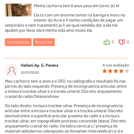
Minha cachorra tem 8 anos pesa em torno 30 kl
Ela ta com um enorme tomor na barriga e moro no
interior do Acre e ñ tenho condições de pagar um
veterinário e nem tratamento ja ñ sei qual remédio dar a ela me
ajudem por favor ela é minha vida amo muito ela.
Ver
1
resposta
Responder
0
0
Luísa Savala
27/01/2020
Heliani Ap. G. Pereira
A sua avaliação:
Oi Lucinete! Sem ver a sua cachorra não conseguimos passar
22/01/2020
nenhum diagnóstico. No entanto, ela precisa ser vista por um
Meu cachorro tem 4 anos e é SRD, na radiografia o resultado foi nas
profissional o quanto antes, uma boa dica é buscar ONGs ou
pernas do lado esquerdo: Presença de incongruencia articular, entre
Associações que possam prestar atendimento veterinário sem
a insisura troclear ulnar e a troclea umeral. Discreto arqueamento
custos.
cranial do radio.Osteoondrose
Além disso, temos um artigo sobre tumor em cachorro que pode
Do lado direito: Incisura troclear ulnar. Presença de incongruencia
te ajudar com algumas informações, confira:
articular entre a incisura troclear ulnar e a troclea umeral. Discreto
https://www.peritoanimal.com.br/tumor-em-cachorro-tipos-
desnivel entre a superficie articular proxima do radio e a incisura
sintomas-e-tratamento-22900.html
troclear ulnar, em topografiade processo coronoide lateral. Discreto
A equipe do PeritoAnimal deseja boa sorte!
arqueamento cranial do radio. Vertebra cervical c/ presença de
material radiodernso sobreposto ao foreamen intervetebral c5-6 e