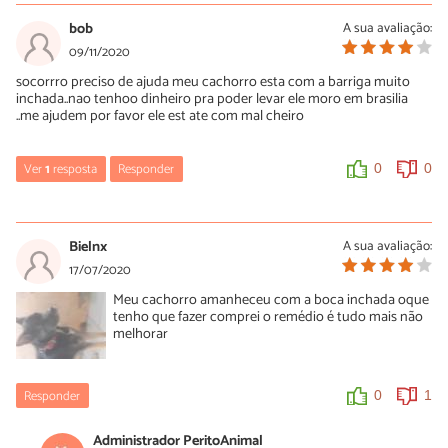
bob
A sua avaliação:
09/11/2020
socorrro preciso de ajuda meu cachorro esta com a barriga muito
inchada..nao tenhoo dinheiro pra poder levar ele moro em brasilia
..me ajudem por favor ele est ate com mal cheiro
Ver
1
resposta
Responder
0
0
Mara
22/06/2021
Bielnx
A sua avaliação:
Não sei porque vcs colocam assuntos que diz que vai ajudar ou
17/07/2020
remédios disso e daquilo se na hora que agente pede uma ajuda
Meu cachorro amanheceu com a boca inchada oque
ou opinião vcs sempre falam pra procurar um veterinário. Poxa
tenho que fazer comprei o remédio é tudo mais não
vida se agente procura na internet é porque não temos
melhorar
condições no momento.
0
0
Responder
0
1
Administrador PeritoAnimal