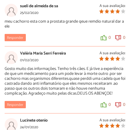
sueli de almeida de sa
A sua avaliação:
25/02/2020
meu cachorro esta com a prostata grande qeue remdio natural dar a
ele
Responder
0
0
Valéria Maria Serri Ferreira
A sua avaliação:
01/02/2020
Gosto muito das informações. Tenho três cães. E já tive a experiência
de que um medicamento para um pode levar à morte outro .por ser
cachorro mas organismos diferentes.quase perddi uma cadela que foi
castrada dando anti inflamatório que eles mesmos receitaram .ao
passo que os outros dois tomaram e não houve nenhuma
complicação. Agradeço muito pelas dicas.DEUS OS ABENÇOE!
Responder
0
0
Lucinete otenio
A sua avaliação:
24/01/2020