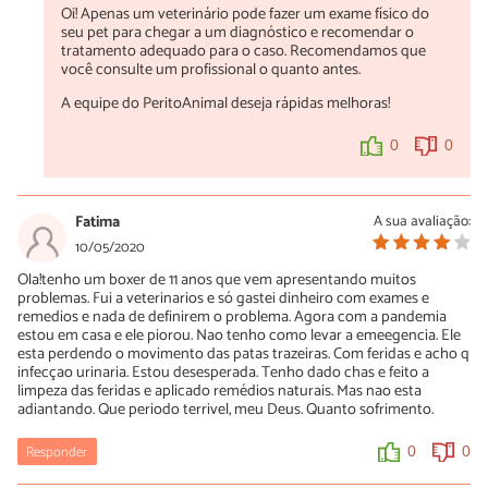
Oi! Apenas um veterinário pode fazer um exame físico do
seu pet para chegar a um diagnóstico e recomendar o
tratamento adequado para o caso. Recomendamos que
você consulte um profissional o quanto antes.
A equipe do PeritoAnimal deseja rápidas melhoras!
0
0
Fatima
A sua avaliação:
10/05/2020
Ola!tenho um boxer de 11 anos que vem apresentando muitos
problemas. Fui a veterinarios e só gastei dinheiro com exames e
remedios e nada de definirem o problema. Agora com a pandemia
estou em casa e ele piorou. Nao tenho como levar a emeegencia. Ele
esta perdendo o movimento das patas trazeiras. Com feridas e acho q
infecçao urinaria. Estou desesperada. Tenho dado chas e feito a
limpeza das feridas e aplicado remédios naturais. Mas nao esta
adiantando. Que periodo terrivel, meu Deus. Quanto sofrimento.
Responder
0
0