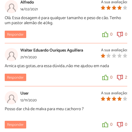
Alfredo
A sua avaliação:
14/02/2021
Olá. Essa dosagem é para qualquer tamanho e peso de cão. Tenho
um pastor alemão de 40kg.
Responder
0
0
Walter Eduardo Ouriques Aguillera
A sua avaliação:
21/11/2020
Arnica qtas gotas...era essa dúvida...não me ajudou em nada
Responder
0
2
User
A sua avaliação:
12/11/2020
Posso dar chá de malva para meu cachorro ?
Responder
0
0