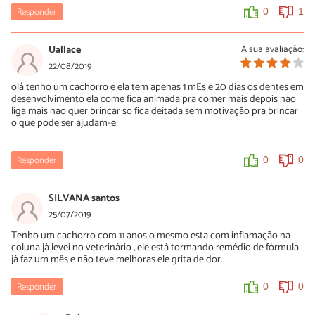
Responder
0
1
Uallace
A sua avaliação:
22/08/2019
olá tenho um cachorro e ela tem apenas 1 mÊs e 20 dias os dentes em
desenvolvimento ela come fica animada pra comer mais depois nao
liga mais nao quer brincar so fica deitada sem motivação pra brincar
o que pode ser ajudam-e
Responder
0
0
SILVANA santos
25/07/2019
Tenho um cachorro com 11 anos o mesmo esta com inflamação na
coluna já levei no veterinário , ele está tormando remédio de fórmula
já faz um mês e não teve melhoras ele grita de dor.
Responder
0
0