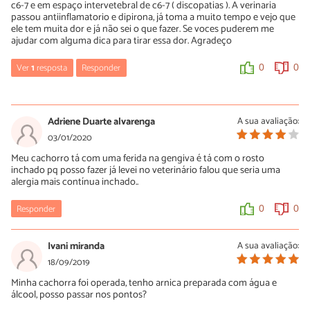
c6-7 e em espaço intervetebral de c6-7 ( discopatias ). A verinaria
0
0
passou antiinflamatorio e dipirona, já toma a muito tempo e vejo que
ele tem muita dor e já não sei o que fazer. Se voces puderem me
ajudar com alguma dica para tirar essa dor. Agradeço
Ver
1
resposta
Responder
0
0
Juliana
17/07/2020
Adriene Duarte alvarenga
A sua avaliação:
Oi Heliani, como está seu cãozinho? Discipatias geralmente são
03/01/2020
bem dolorosas e tendem a piorar um pouco no inverno. A
Meu cachorro tá com uma ferida na gengiva é tá com o rosto
acupuntura e ozonioterapia são bem eficazes e ajudam bastante
inchado pq posso fazer já levei no veterinário falou que seria uma
na dor. O cloreto de magnésio P.A. também ajuda se usado
alergia mais contínua inchado..
continuamente, pesquise sobre o assunto. Espero que melhore
logo.
Responder
0
0
0
0
Ivani miranda
A sua avaliação:
18/09/2019
Minha cachorra foi operada, tenho arnica preparada com água e
álcool, posso passar nos pontos?