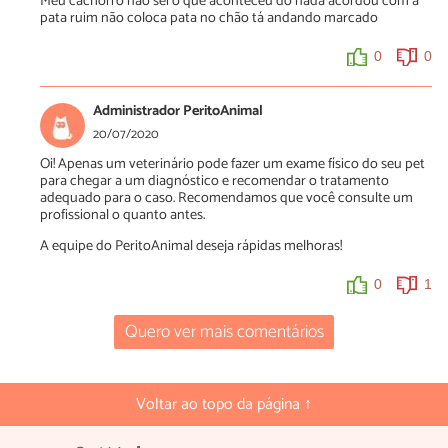
Meu cachorro não sei o que aconteceu do nada acordou com a
pata ruim não coloca pata no chão tá andando marcado
0
0
Administrador PeritoAnimal
20/07/2020
Oi! Apenas um veterinário pode fazer um exame físico do seu pet
para chegar a um diagnóstico e recomendar o tratamento
adequado para o caso. Recomendamos que você consulte um
profissional o quanto antes.
A equipe do PeritoAnimal deseja rápidas melhoras!
0
1
Quero ver mais comentários
Voltar ao topo da página ↑