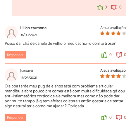
0
0
Lilian carmona
A sua avaliação:
31/03/2021
Posso dar chá de canela de velho p meu cachorro com artrose?
Responder
0
0
Jussara
A sua avaliação:
15/03/2021
Ola boa tarde meu pug de 4 anos está com problema articular
mandíbula abre pouco pra comer está com muita dificuldade qd dou
anti-inflamatórios corticoide ele melhora mas como não pode dar
por muito tempo já q tem efeitos colaterais então gostaria de tentar
algo natural teria como me ajudar ? Obrigada
Responder
0
0