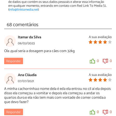
de dados que contém os seus dados pessoais e alterar essa informação
em qualquer momento, entrando em contato com Red Link To Media SL
(
info@linktomedia.net
)
68 comentários
Itamar da Silva
A sua avaliação:
06/02/2023
Ola ,qual seria a dosagem para cães com 32kg
Responder
0
0
Ana Cláudia
A sua avaliação:
07/07/2021
A minha cachorrinha.o nome dela é eda ela entrou no cil aí ela depois
disso ela começou a vomitar e depois ela começou a andar os
quartos duro.e ela não tem mais com vontade de comer comida.o
que devo fazer?
Responder
0
0