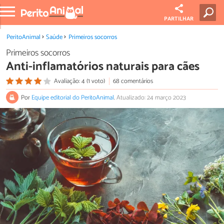
PARTILHAR
PeritoAnimal
Saúde
Primeiros socorros
Primeiros socorros
Anti-inflamatórios naturais para cães
Avaliação: 4 (1 voto)
68 comentários
Por
Equipe editorial do PeritoAnimal
.
Atualizado: 24 março 2023