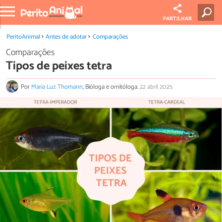
PARTILHAR
PeritoAnimal
Antes de adotar
Comparações
Comparações
Tipos de peixes tetra
Por
María Luz Thomann
, Bióloga e ornitóloga.
22 abril 2025