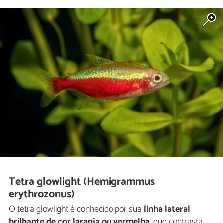
Tetra glowlight (Hemigrammus
erythrozonus)
O tetra glowlight é conhecido por sua
linha lateral
brilhante de cor laranja ou vermelha
, que contrasta