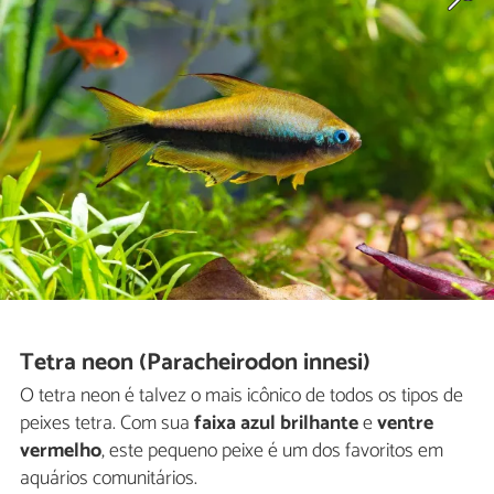
Tetra neon (Paracheirodon innesi)
O tetra neon é talvez o mais icônico de todos os tipos de
peixes tetra. Com sua
faixa azul brilhante
e
ventre
vermelho
, este pequeno peixe é um dos favoritos em
aquários comunitários.