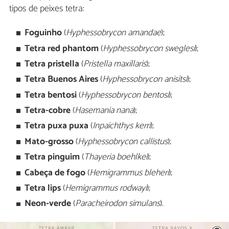
tipos de peixes tetra:
Foguinho
(
Hyphessobrycon amandae
);
Tetra red phantom
(
Hyphessobrycon sweglesi
);
Tetra pristella
(
Pristella maxillaris
);
Tetra Buenos Aires
(
Hyphessobrycon anisitsi
);
Tetra bentosi
(
Hyphessobrycon bentosi
);
Tetra-cobre
(
Hasemania nana
);
Tetra puxa puxa
(
Inpaichthys kerri
);
Mato-grosso
(
Hyphessobrycon callistus
);
Tetra pinguim
(
Thayeria boehlkei
);
Cabeça de fogo
(
Hemigrammus bleheri
);
Tetra lips
(
Hemigrammus rodwayi
);
Neon-verde
(
Paracheirodon simulans
).