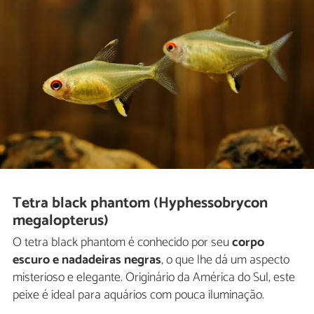
Tetra black phantom (Hyphessobrycon
megalopterus)
O tetra black phantom é conhecido por seu
corpo
escuro e nadadeiras negras
, o que lhe dá um aspecto
misterioso e elegante. Originário da América do Sul, este
peixe é ideal para aquários com pouca iluminação.