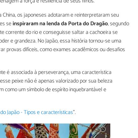
agem à força e resiliência de seus filhos.
a China, os japoneses adotaram e reinterpretaram seu
les se
inspiraram na lenda da
Porta do Dragão
, segundo
e corrente do rio e conseguisse saltar a cachoeira se
der e grandeza. No Japão, essa história tornou-se uma
rar provas difíceis, como exames acadêmicos ou desafios
te é associada à perseverança, uma característica
 esse peixe não é apenas valorizado por sua beleza
m como um símbolo de espírito inquebrantável e
do Japão - Tipos e características
".