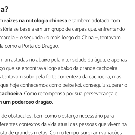
pa?
om
raízes na mitologia chinesa
e também adotada com
história se baseia em um grupo de carpas que, enfrentando
Amarelo — o segundo rio mais longo da China —, tentavam
da como a Porta do Dragão.
m arrastadas rio abaixo pela intensidade da água, e apenas
o que se encontrava logo abaixo da grande cachoeira.
tentavam subir pela forte correnteza da cachoeira, mas
 que hoje conhecemos como peixe koi, conseguiu superar o
cachoeira
. Como recompensa por sua perseverança e
 um poderoso dragão.
o de obstáculos, bem como o esforço necessário para
diferentes contextos da vida atual das pessoas que vivem na
ista de grandes metas. Com o tempo, surgiram variações