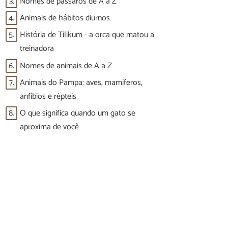
3.
Nomes de pássaros de A a Z
4.
Animais de hábitos diurnos
5.
História de Tilikum - a orca que matou a
treinadora
6.
Nomes de animais de A a Z
7.
Animais do Pampa: aves, mamíferos,
anfíbios e répteis
8.
O que significa quando um gato se
aproxima de você