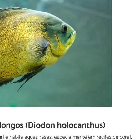
longos (Diodon holocanthus)
al
e habita águas rasas, especialmente em recifes de coral,