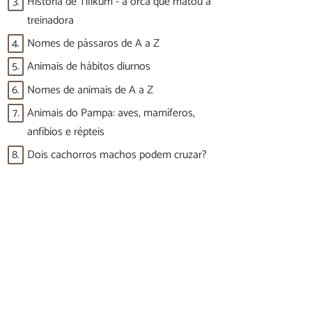
3.
História de Tilikum - a orca que matou a
treinadora
4.
Nomes de pássaros de A a Z
5.
Animais de hábitos diurnos
6.
Nomes de animais de A a Z
7.
Animais do Pampa: aves, mamíferos,
anfíbios e répteis
8.
Dois cachorros machos podem cruzar?