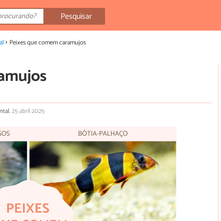
Pesquisar
al
Peixes que comem caramujos
ramujos
ntal.
25 abril 2025