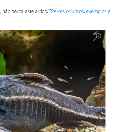
 não perca este artigo: "
Peixes onívoros: exemplos e