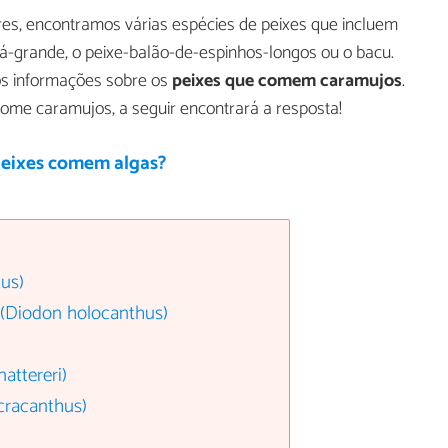
res, encontramos várias espécies de peixes que incluem
á-grande, o peixe-balão-de-espinhos-longos ou o bacu.
os informações sobre os
peixes que comem caramujos
.
come caramujos, a seguir encontrará a resposta!
peixes comem algas?
tus)
 (Diodon holocanthus)
attereri)
cracanthus)