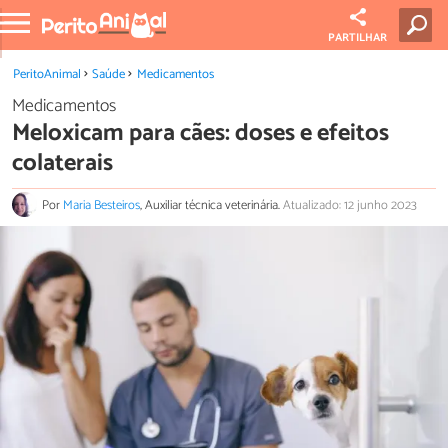
PARTILHAR
PeritoAnimal
Saúde
Medicamentos
Medicamentos
Meloxicam para cães: doses e efeitos
colaterais
Por
Maria Besteiros
, Auxiliar técnica veterinária.
Atualizado: 12 junho 2023