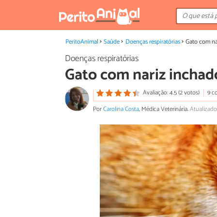
PeritoAnimal
Saúde
Doenças respiratórias
Gato com na
Doenças respiratórias
Gato com nariz inchad
Avaliação: 4.5 (2 votos)
9 c
Por
Carolina Costa
, Médica Veterinária.
Atualizado