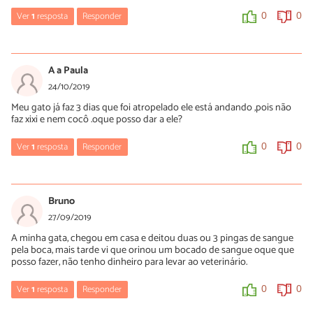
Ver
1
resposta
Responder
0
0
Elizi
13/02/2020
A a Paula
Como está sua gatinha ? Ela está bem ?
24/10/2019
Meu gato já faz 3 dias que foi atropelado ele está andando ,pois não
0
2
faz xixi e nem cocô .oque posso dar a ele?
Ver
1
resposta
Responder
0
0
Luísa Savala
28/10/2019
Bruno
Oi Paula! O seu gato foi visto por um médico veterinário? É
27/09/2019
importante que ele seja acompanhado por um profissional para
A minha gata, chegou em casa e deitou duas ou 3 pingas de sangue
garantir o estado. Além disso, a equipe do PeritoAnimal não
pela boca, mais tarde vi que orinou um bocado de sangue oque que
recomenda que você medique o seu pet sem supervisão
posso fazer, não tenho dinheiro para levar ao veterinário.
veterinária.
Desejamos rápidas melhoras!
Ver
1
resposta
Responder
0
0
0
0