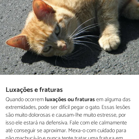
Luxações e fraturas
Quando ocorrem
luxações ou fraturas
em alguma das
extremidades, pode ser difícil pegar o gato. Essas lesões
são muito dolorosas e causam-lhe muito estresse, por
isso ele estará na defensiva. Fale com ele calmamente
até conseguir se aproximar. Mexa-o com cuidado para
não machucá-lo e nunca tente tratar uma fratura em