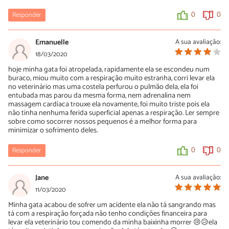
Responder
0
0
Emanuelle
A sua avaliação:
18/03/2020
hoje minha gata foi atropelada, rapidamente ela se escondeu num
buraco, miou muito com a respiração muito estranha, corri levar ela
no veterinário mas uma costela perfurou o pulmão dela, ela foi
entubada mas parou da mesma forma, nem adrenalina nem
massagem cardíaca trouxe ela novamente, foi muito triste pois ela
não tinha nenhuma ferida superficial apenas a respiração. Ler sempre
sobre como socorrer nossos pequenos é a melhor forma para
minimizar o sofrimento deles.
Responder
0
0
Jane
A sua avaliação:
11/03/2020
Minha gata acabou de sofrer um acidente ela não tá sangrando mas
tá com a respiração forçada não tenho condições financeira para
levar ela veterinário tou comendo da minha baixinha morrer 😢😥ela