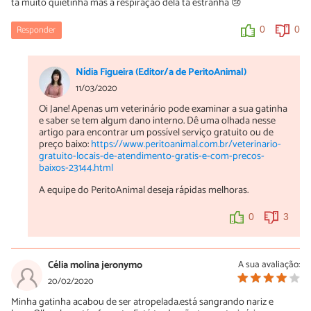
tá muito quietinha mas a respiração dela tá estranha 😢
Responder
0
0
Nídia Figueira (Editor/a de PeritoAnimal)
11/03/2020
Oi Jane! Apenas um veterinário pode examinar a sua gatinha
e saber se tem algum dano interno. Dê uma olhada nesse
artigo para encontrar um possível serviço gratuito ou de
preço baixo:
https://www.peritoanimal.com.br/veterinario-
gratuito-locais-de-atendimento-gratis-e-com-precos-
baixos-23144.html
A equipe do PeritoAnimal deseja rápidas melhoras.
0
3
Célia molina jeronymo
A sua avaliação:
20/02/2020
Minha gatinha acabou de ser atropelada.está sangrando nariz e