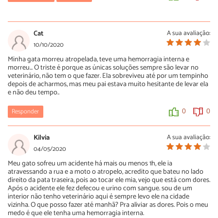
Cristina
23/01/2022
Cat
A sua avaliação:
Eu também estou passando por isso. Estou com 1 gato(a) de rua
10/10/2020
atropelado aqui na minha casa. Desde ontem tento alimentá-lo
Minha gata morreu atropelada, teve uma hemorragia interna e
e medicar, porém ele não reage, esta consciente, porém, não
morreu... O triste é porque as únicas soluções sempre são levar no
reage. E também, não tenho recursos para levar para o
veterinário, não tem o que fazer. Ela sobreviveu até por um tempinho
veterinário. 😔
depois de acharmos, mas meu pai estava muito hesitante de levar ela
e não deu tempo..
0
0
Responder
0
0
Luana
Kilvia
A sua avaliação:
06/02/2022
04/05/2020
Eu estou assim gata atropelada ela já e velha porém cortou o
rabo todo e quebrou uma perna levei no veterinário e ele não fez
Meu gato sofreu um acidente há mais ou menos 1h, ele ia
exames apenas medicou e fez a cirurgia do rabo ,porém ela não
atravessando a rua e a moto o atropelo, acredito que bateu no lado
come e nem bebe água ,não sei o que fazer .
direito da pata traseira, pois ao tocar ele mia, vejo que está com dores.
Após o acidente ele fez defecou e urino com sangue. sou de um
interior não tenho veterinário aqui é sempre levo ele na cidade
0
0
vizinha. O que posso fazer até manhã? Pra aliviar as dores. Pois o meu
medo é que ele tenha uma hemorragia interna.