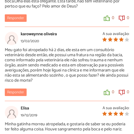
boca.Olha elas está ofegante. Está tarde, não tem veterinário por
perto.o que eu faço? Pelo amor de Deus?
Responder
0
0
karoweynne oliveira
A sua avaliação:
13/02/2020
Meu gato foi atropelado há 2 dias, ele esta em um consultório
veterinário desde então, ele possui uma fratura na região da bacia,
como informado pela veterinária ele não sofreu trauma e nenhum
órgão, assim sendo medicado e esta em observação para possíveis
averiguações, porém hoje liguei na clinica e me informaram que ele
não esta se alimentando sozinho , o que posso fazer? ele ainda possui
risco de morte?
Responder
0
0
Elisa
A sua avaliação:
19/12/2019
Minha gatinha morreu atropelada, e gostaria de saber se eu poderia
ter feito alguma coisa. Houve sangramento pela boca e pelo nariz.