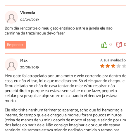
Luísa Savala
27/09/2019
Vicencia
Oi Bruno! Sem ver a sua gata não conseguimos passar nenhum
02/09/2019
diagnóstico, no entanto, ela precisa ser vista por um veterinário.
Bom dia rencontre o meu gato entalado entre a janela ele nao
Uma boa dica é buscar ajuda de ONGs ou Associações que
caminha da trazeiraque devo fazer
possam prestar atendimento profissional sem custos.
A equipe do PeritoAnimal deseja rápidas melhoras!
Responder
0
0
0
1
Max
A sua avaliação:
20/08/2019
Meu gato foi atropelado por uma moto e veio correndo pra dentro de
casa, eu não vi isso, foi o que me disseram. Só vi ele quando chegou e
ficou deitado no chão de casa tentando miar e/ou respirar, não
percebi direito porque eu estava sem saber o que fazer, peguei o
celular pra pesquisar algo sobre mas quando vi denovo já estava
morto.
Ele não tinha nenhum ferimento aparente, acho que foi hemorragia
interna, do tempo que ele chegou e morreu foram poucos minutos
(coisa de menos de 10 min), depois de morto vi sangue saindo por um
dos lados do nariz dele. Não consigo imaginar a dor que ele estava
sentindo, ele sempre estava miando pedindo comida o tempo pra