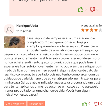
Um abraço da equipe do PeritoAnimal.
0
0
Henrique Ueda
A sua avaliação:
28/04/2021
Esse negócio de sempre levar a um veterinário é
complicado. O caso que aconteceu hoje por
exemplo, que me levou a ler esse post. Presenciei o
atropelamento de um gatinho e logo em seguida, o
peguei com cuidado e o retirei da pista, fiquei um pouco com ele, e
constatei sangramento nasal. Não sabia o que fazer e onde eu moro
nunca achei atendimento gratuito, o única coisa que pude fazer é
esperar ele ficar sóbrio novamente. Tenho outro em casa e fiquei com
medo de ficar com ele e o meu adquirir alguma doença de gato de
rua. Fico com coração apertado pois não tenho como arcar com os
cuidados de cada bichano que eu ver atropelado, nem trazê-los para
minha casa. Sei que não é indicado, mas estava procurando um post
para tentar aplicar os primeiros socorros em casos como esse, pelo
menos pro coitado ter uma chance de vida. Vocês tem algum
indicativo nesses casos?
Ver
2
respostas
Responder
0
0