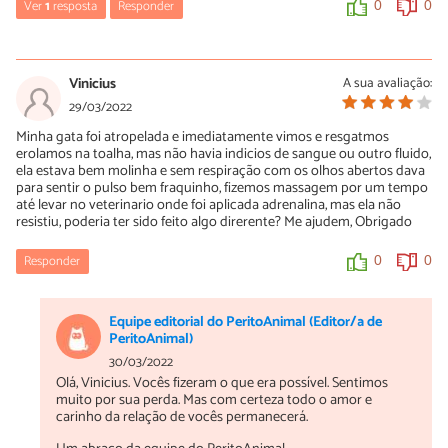
Ver
1
resposta
Responder
0
0
betetita1908@gmail.com
09/06/2022
Vinicius
A sua avaliação:
Muito triste amiga estou passando a mesma situação que vc com
29/03/2022
um gatinho que vi na rua atropelado e vivo ainda tô tentando
Minha gata foi atropelada e imediatamente vimos e resgatmos
salvar ele mais o ferimento foi na boquinha dele e o que iria
erolamos na toalha, mas não havia indicios de sangue ou outro fluido,
ajudar ele realmente era o soro com medicação injetável e não
ela estava bem molinha e sem respiração com os olhos abertos dava
aceita alimentação na seringa e nem o soro não sei o que fazer
para sentir o pulso bem fraquinho, fizemos massagem por um tempo
sem dinheiro pra levar ele no veterinário 😿😔💔
até levar no veterinario onde foi aplicada adrenalina, mas ela não
resistiu, poderia ter sido feito algo direrente? Me ajudem, Obrigado
0
0
Responder
0
0
Equipe editorial do PeritoAnimal (Editor/a de
PeritoAnimal)
30/03/2022
Olá, Vinicius. Vocês fizeram o que era possível. Sentimos
muito por sua perda. Mas com certeza todo o amor e
carinho da relação de vocês permanecerá.