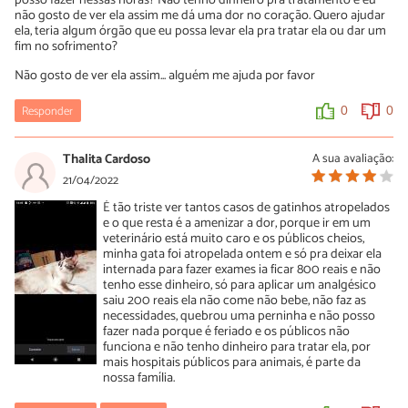
posso fazer nessas horas? Não tenho dinheiro pra tratamento e eu
não gosto de ver ela assim me dá uma dor no coração. Quero ajudar
ela, teria algum órgão que eu possa levar ela pra tratar ela ou dar um
fim no sofrimento?
Não gosto de ver ela assim... alguém me ajuda por favor
Responder
0
0
Thalita Cardoso
A sua avaliação:
21/04/2022
É tão triste ver tantos casos de gatinhos atropelados
e o que resta é a amenizar a dor, porque ir em um
veterinário está muito caro e os públicos cheios,
minha gata foi atropelada ontem e só pra deixar ela
internada para fazer exames ia ficar 800 reais e não
tenho esse dinheiro, só para aplicar um analgésico
saiu 200 reais ela não come não bebe, não faz as
necessidades, quebrou uma perninha e não posso
fazer nada porque é feriado e os públicos não
funciona e não tenho dinheiro para tratar ela, por
mais hospitais públicos para animais, é parte da
nossa família.