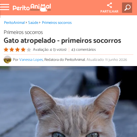
PARTILHAR
PeritoAnimal
Saúde
Primeiros socorros
Primeiros socorros
Gato atropelado - primeiros socorros
Avaliação: 4 (3 votos)
43 comentários
Por
Vanessa Lopes
, Redatora do PeritoAnimal.
Atualizado: 11 junho 2026