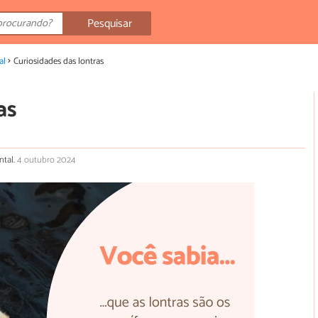
Pesquisar
al
Curiosidades das lontras
as
ntal.
4 outubro 2024