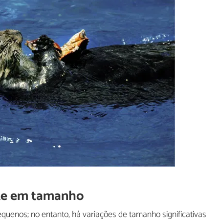
te em tamanho
quenos; no entanto, há variações de tamanho significativas