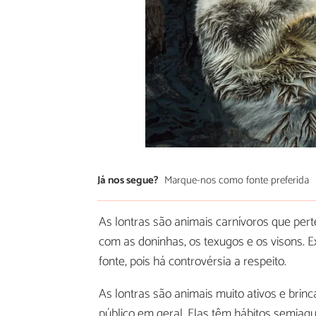
Já nos segue?
Marque-nos como fonte preferida
As lontras são animais carnívoros que per
com as doninhas, os texugos e os visons. 
fonte, pois há controvérsia a respeito.
As lontras são animais muito ativos e bri
público em geral. Elas têm hábitos semia