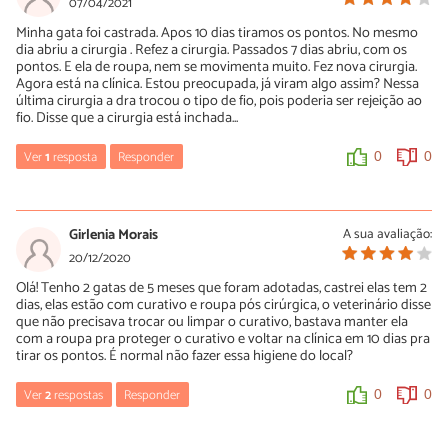
07/04/2021
Minha gata foi castrada. Apos 10 dias tiramos os pontos. No mesmo
dia abriu a cirurgia . Refez a cirurgia. Passados 7 dias abriu, com os
pontos. E ela de roupa, nem se movimenta muito. Fez nova cirurgia.
Agora está na clínica. Estou preocupada, já viram algo assim? Nessa
última cirurgia a dra trocou o tipo de fio, pois poderia ser rejeição ao
fio. Disse que a cirurgia está inchada...
Ver
1
resposta
Responder
0
0
Adriane
27/06/2022
Girlenia Morais
A sua avaliação:
Tenho duas gatas, uma eu castrei faz 03 dias e ela está se
20/12/2020
recuperando, já a primeira eu castrei em fevereiro de 2022 e
Olá! Tenho 2 gatas de 5 meses que foram adotadas, castrei elas tem 2
como ela é muito espoleta o pontinho da pele dela abriu, mas não
dias, elas estão com curativo e roupa pós cirúrgica, o veterinário disse
precisou de nova cirurgia, só passar o spray antisséptico, mas, a
que não precisava trocar ou limpar o curativo, bastava manter ela
veterinária informou que em alguns casos há a necessidade de
com a roupa pra proteger o curativo e voltar na clínica em 10 dias pra
nova cirurgia mesmo
tirar os pontos. É normal não fazer essa higiene do local?
0
0
Ver
2
respostas
Responder
0
0
Taís