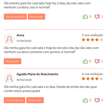
Ola monha gata foi castrada, hoje faz 3 dias, ela não veio com
uma mulher gravida.
nenhum curativo, isso é normal?
0
0
Ver
3
respostas
Responder
0
1
Adriane
Débora cristina
27/06/2022
14/11/2020
Anna
A sua avaliação:
Não pode, um dos requisitos é que ela não esteja prenha, se tiver
Nem um pouco, deveriam no mínimo fazer isso
17/09/2020
eles não castram.
Ola minha gata foi castrada e hoje éo terceiro dia, ela não veio com
0
0
nenhum curativo somente com pontos, é normal?
0
0
Responder
0
1
Débora cristina
14/11/2020
Aguida Maria do Nascimento
A sua avaliação:
Alias minha gata chegou cheirando a placenta aqui em casa, não
limparam , depois do meu mozaum pagar 1135 reais na castração,
16/06/2020
não deram um brinde pelo preço exorbitante
Olá minha gata foi castrada a 12 dias. Desde de então ela não quer
comer estou preocupada
0
0
Ver
1
resposta
Responder
0
0
Adriane