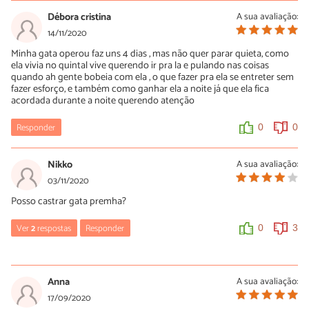
16/02/2021
Débora cristina
A sua avaliação:
Aconteceu o mesmo comigo
14/11/2020
Minha gata operou faz uns 4 dias , mas não quer parar quieta, como
0
0
ela vivia no quintal vive querendo ir pra la e pulando nas coisas
quando ah gente bobeia com ela , o que fazer pra ela se entreter sem
fazer esforço, e também como ganhar ela a noite já que ela fica
Diego
acordada durante a noite querendo atenção
21/02/2021
Responder
0
0
Siga sempre a orientação do veterinário.
0
0
Nikko
A sua avaliação:
03/11/2020
Posso castrar gata premha?
Ver
2
respostas
Responder
0
3
kenia
07/07/2021
Anna
A sua avaliação:
que absurdo essa pergunta, so pode ser uma brincadeira de
17/09/2020
péssimo gosto. Mesmo que perguntar se pode fazer ligadura em