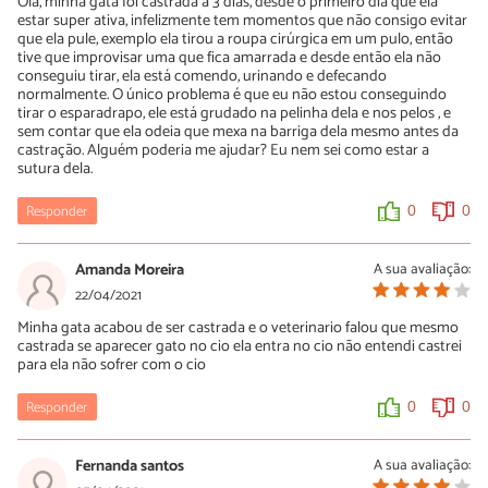
Olá, minha gata foi castrada a 3 dias, desde o primeiro dia que ela
gatos que não tem acesso a rua vivem até 17 anos, em média.
estar super ativa, infelizmente tem momentos que não consigo evitar
Pense bem ….
que ela pule, exemplo ela tirou a roupa cirúrgica em um pulo, então
tive que improvisar uma que fica amarrada e desde então ela não
0
0
conseguiu tirar, ela está comendo, urinando e defecando
normalmente. O único problema é que eu não estou conseguindo
tirar o esparadrapo, ele está grudado na pelinha dela e nos pelos , e
sem contar que ela odeia que mexa na barriga dela mesmo antes da
castração. Alguém poderia me ajudar? Eu nem sei como estar a
sutura dela.
Responder
0
0
Amanda Moreira
A sua avaliação:
22/04/2021
Minha gata acabou de ser castrada e o veterinario falou que mesmo
castrada se aparecer gato no cio ela entra no cio não entendi castrei
para ela não sofrer com o cio
Responder
0
0
Fernanda santos
A sua avaliação: