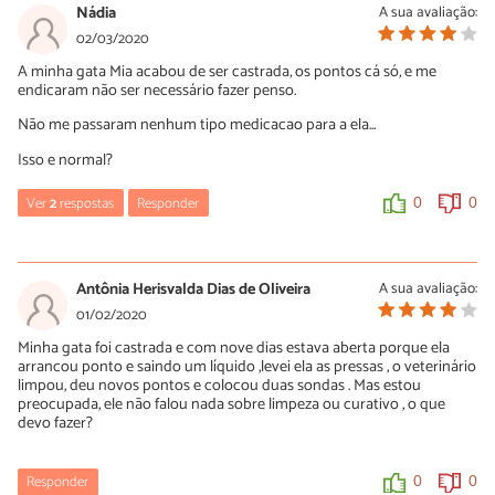
Nádia
A sua avaliação:
02/03/2020
A minha gata Mia acabou de ser castrada, os pontos cá só, e me
endicaram não ser necessário fazer penso.
Não me passaram nenhum tipo medicacao para a ela...
Isso e normal?
Ver
2
respostas
Responder
0
0
Kelly Azevedo
04/04/2020
Antônia Herisvalda Dias de Oliveira
A sua avaliação:
Não é normal, pos é necessário por um remedinho para ajudar a
01/02/2020
cicatrizar e evitar inflamações ou infecções. Minhas gatas foram
Minha gata foi castrada e com nove dias estava aberta porque ela
castrada e foi receitado Rifocina para local da cirurgia 2x ao dia
arrancou ponto e saindo um líquido ,levei ela as pressas , o veterinário
além dos outros 3 remédios orais. Mas entra em contato com o
limpou, deu novos pontos e colocou duas sondas . Mas estou
veterinário e peça sugestões.
preocupada, ele não falou nada sobre limpeza ou curativo , o que
devo fazer?
0
0
Responder
0
0
Taís