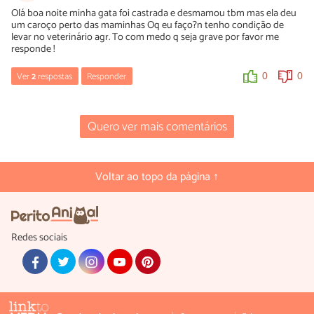
Olá boa noite minha gata foi castrada e desmamou tbm mas ela deu
um caroço perto das maminhas Oq eu faço?n tenho condição de
levar no veterinário agr. To com medo q seja grave por favor me
responde !
Ver
2
respostas
Responder
0
0
Luísa Savala
Quero ver mais comentários
20/11/2019
OI Maressa! Sem ver a sua gata não conseguimos passar nenhum
diagnóstico. No entanto, recomendamos que você busque ajuda
de um médico veterinário de confiança o quanto antes. Uma boa
Voltar ao topo da página ↑
dica é buscar ONGs ou Associações que possam prestar
atendimento veterinário sem custos.
A equipe do PeritoAnimal deseja rápidas melhoras!
Redes sociais
0
0
Maressa
20/11/2019