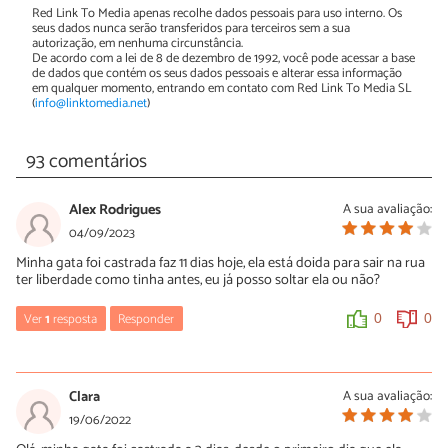
Red Link To Media apenas recolhe dados pessoais para uso interno. Os
seus dados nunca serão transferidos para terceiros sem a sua
autorização, em nenhuma circunstância.
De acordo com a lei de 8 de dezembro de 1992, você pode acessar a base
de dados que contém os seus dados pessoais e alterar essa informação
em qualquer momento, entrando em contato com Red Link To Media SL
(
info@linktomedia.net
)
93 comentários
Alex Rodrigues
A sua avaliação:
04/09/2023
Minha gata foi castrada faz 11 dias hoje, ela está doida para sair na rua
ter liberdade como tinha antes, eu já posso soltar ela ou não?
Ver
1
resposta
Responder
0
0
Maria
09/12/2023
Clara
A sua avaliação:
Não se deve deixar gatos soltos, com acesso à rua! É assim que
19/06/2022
eles ficam doentes! Gatos que saem vivem em média 4 anos. Já