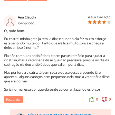
Sasha
03/07/2020
Ana Cláudia
A sua avaliação:
Sei que é um pouco tarde, mas caso alguém esteja afim de uma
10/04/2020
resposta: Minha gata não estava ficando com a roupinha, ficava
Oi, tudo bom.
muito arisca e assustada. Pra isso fiz uma roupinha com MEIA,
tem uns tutoriais bem interessantes na internet.
Eu castrei minha gata já tem 21 dias e quando ela faz muito esforço
está sentindo muita dor, tanto que ela fica muito zonza e chega a
Mas fiz 2 roupinhas porque ela sujou então precisei trocar.
defecar, isso é normal?
0
0
Ela não tomou os antibióticos e nem passei remédio para ajudar a
cicatriza, mas a veterinária disse que não precisava, porque no dia da
castração ela deu antibióticos que valiam por 2 dias.
Mas por fora a cicatriz tá bem seca e quase desaparecendo já, e
apareceu alguns caroços bem pequenos nela, mas a veterinária disse
que era normal.
Seria normal essa dor que ela sente ao correr, fazendo esforço?
Responder
0
0