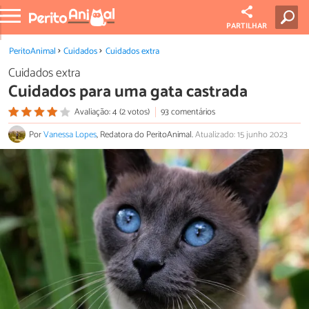
PARTILHAR
PeritoAnimal
Cuidados
Cuidados extra
Cuidados extra
Cuidados para uma gata castrada
Avaliação: 4 (2 votos)
93 comentários
Por
Vanessa Lopes
, Redatora do PeritoAnimal.
Atualizado: 15 junho 2023