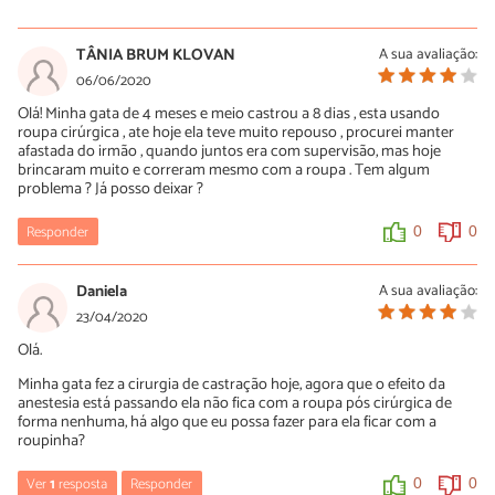
chrislayne
27/06/2022
21/05/2021
A minha também veio sem curativo, porém com a roupa
TÂNIA BRUM KLOVAN
A sua avaliação:
cirúrgica para proteger.
a minha foi castrada ontem ela fica solta no terreno onde
06/06/2020
trabalho, eu cuido dela, ela nao quer comer desde cedo, estou
Olá! Minha gata de 4 meses e meio castrou a 8 dias , esta usando
preocupada tb...
0
0
roupa cirúrgica , ate hoje ela teve muito repouso , procurei manter
afastada do irmão , quando juntos era com supervisão, mas hoje
0
0
brincaram muito e correram mesmo com a roupa . Tem algum
problema ? Já posso deixar ?
Responder
0
0
Daniela
A sua avaliação:
23/04/2020
Olá.
Minha gata fez a cirurgia de castração hoje, agora que o efeito da
anestesia está passando ela não fica com a roupa pós cirúrgica de
forma nenhuma, há algo que eu possa fazer para ela ficar com a
roupinha?
Ver
1
resposta
Responder
0
0