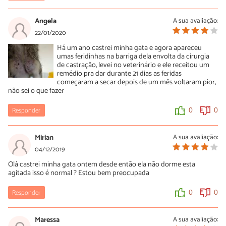
16/02/2021
Angela
A sua avaliação:
Ela está bem? Aqui também aconteceu isso!
22/01/2020
0
0
Há um ano castrei minha gata e agora apareceu
umas feridinhas na barriga dela envolta da cirurgia
de castração, levei no veterinário e ele receitou um
remédio pra dar durante 21 dias as feridas
começaram a secar depois de um mês voltaram pior,
não sei o que fazer
Responder
0
0
Mirian
A sua avaliação:
04/12/2019
Olá castrei minha gata ontem desde então ela não dorme esta
agitada isso é normal ? Estou bem preocupada
Responder
0
0
Maressa
A sua avaliação: