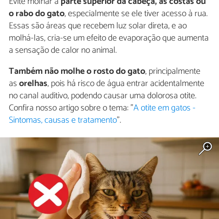
Evite molhar a
parte superior da cabeça, as costas ou
o rabo do gato
, especialmente se ele tiver acesso à rua.
Essas são áreas que recebem luz solar direta, e ao
molhá-las, cria-se um efeito de evaporação que aumenta
a sensação de calor no animal.
Também não molhe o rosto do gato
, principalmente
as
orelhas
, pois há risco de água entrar acidentalmente
no canal auditivo, podendo causar uma dolorosa otite.
Confira nosso artigo sobre o tema: "
A otite em gatos -
Sintomas, causas e tratamento
".