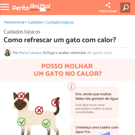
PARTILHAR
PeritoAnimal
Cuidados
Cuidados básicos
Cuidados básicos
Como refrescar um gato com calor?
Por
Marta Sarasúa
, Etóloga e auxiliar veterinária.
28 agosto 2025