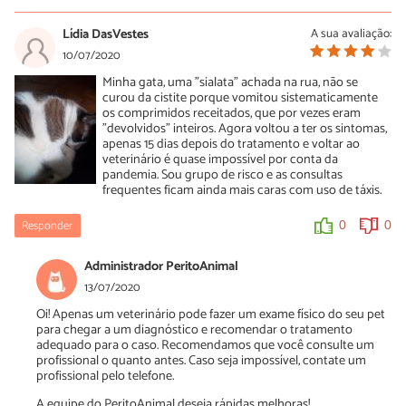
Lídia DasVestes
A sua avaliação:
10/07/2020
Minha gata, uma "sialata" achada na rua, não se
curou da cistite porque vomitou sistematicamente
os comprimidos receitados, que por vezes eram
"devolvidos" inteiros. Agora voltou a ter os sintomas,
apenas 15 dias depois do tratamento e voltar ao
veterinário é quase impossível por conta da
pandemia. Sou grupo de risco e as consultas
frequentes ficam ainda mais caras com uso de táxis.
Responder
0
0
Administrador PeritoAnimal
13/07/2020
Oi! Apenas um veterinário pode fazer um exame físico do seu pet
para chegar a um diagnóstico e recomendar o tratamento
adequado para o caso. Recomendamos que você consulte um
profissional o quanto antes. Caso seja impossível, contate um
profissional pelo telefone.
A equipe do PeritoAnimal deseja rápidas melhoras!