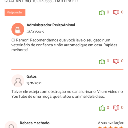
QUAL ANTIBIOTICO POSSSO DAR PRA ELE.
Responder
0
0
Administrador PeritoAnimal
28/03/2019
Oi Ramon! Recomendamos que você leve o seu gato num
veterinário de confiança e não automedique em casa. Rápidas
melhoras!
0
0
Gatos
13/11/2021
Talvez ele esteja com obstrução no canal urinário. Vi um vídeo no
YouTube de uma moça, que tratou o animal dela disso.
0
0
Rebeca Machado
A sua avaliação: