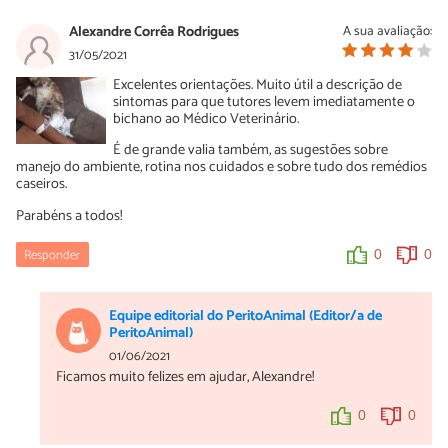
Alexandre Corrêa Rodrigues
A sua avaliação:
31/05/2021
Excelentes orientações. Muito útil a descrição de
sintomas para que tutores levem imediatamente o
bichano ao Médico Veterinário.
É de grande valia também, as sugestões sobre
manejo do ambiente, rotina nos cuidados e sobre tudo dos remédios
caseiros.
Parabéns a todos!
Responder
0
0
Equipe editorial do PeritoAnimal (Editor/a de
PeritoAnimal)
01/06/2021
Ficamos muito felizes em ajudar, Alexandre!
0
0