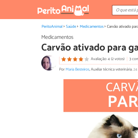
PeritoAnimal
Saúde
Medicamentos
Carvão ativado par
Medicamentos
Carvão ativado para g
Avaliação: 4 (2 votos)
3 co
Por
Maria Besteiros
, Auxiliar técnica veterinária.
24