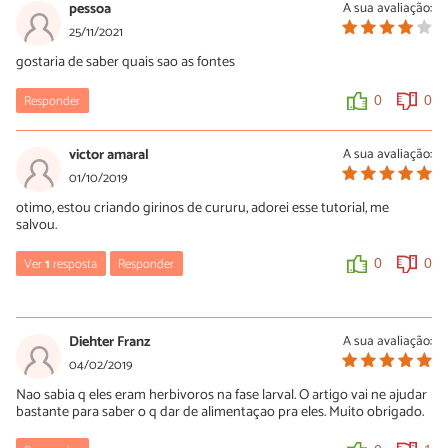
pessoa
A sua avaliação:
25/11/2021
gostaria de saber quais sao as fontes
Responder
0
0
victor amaral
A sua avaliação:
01/10/2019
otimo, estou criando girinos de cururu, adorei esse tutorial, me
salvou.
Ver
1
resposta
Responder
0
0
Georgia
08/04/2021
Diehter Franz
A sua avaliação:
Alguém me ajuda mMMm
04/02/2019
Nao sabia q eles eram herbivoros na fase larval. O artigo vai ne ajudar
0
0
bastante para saber o q dar de alimentaçao pra eles. Muito obrigado.