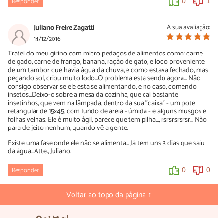
Responder
0
1
Juliano Freire Zagatti
A sua avaliação:
14/12/2016
Tratei do meu girino com micro pedaços de alimentos como: carne
de gado, carne de frango, banana, ração de gato, e lodo proveniente
de um tambor que havia água da chuva, e como estava fechado, mas
pegando sol, criou muito lodo...O problema esta sendo agora... Não
consigo observar se ele esta se alimentando, e no caso, comendo
insetos...Deixo-o sobre a mesa da cozinha, que cai bastante
insetinhos, que vem na lâmpada, dentro da sua "caixa" - um pote
retangular de 15x45, com fundo de areia - úmida - e alguns musgos e
folhas velhas. Ele é muito ágil, parece que tem pilha..., rsrsrsrsrsr... Não
para de jeito nenhum, quando vê a gente.
Existe uma fase onde ele não se alimenta... Já tem uns 3 dias que saiu
da água...Atte., Juliano.
Responder
0
0
Voltar ao topo da página ↑