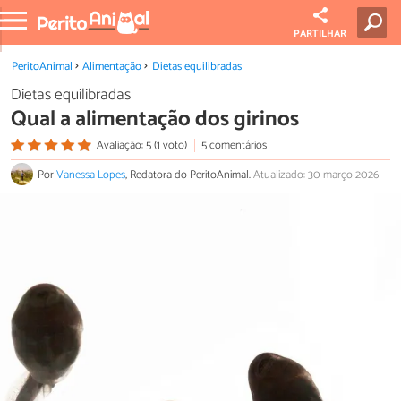
PARTILHAR
PeritoAnimal
Alimentação
Dietas equilibradas
Dietas equilibradas
Qual a alimentação dos girinos
Avaliação: 5 (1 voto)
5 comentários
Por
Vanessa Lopes
, Redatora do PeritoAnimal.
Atualizado: 30 março 2026