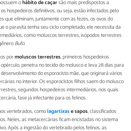
 possuem o
hábito de caçar
são mais predispostos a
s hospedeiros definitivos, ou seja, estão infectados pelo
es que eliminam, juntamente com as fezes, os ovos do
e o parasita tenha seu ciclo completado, ele necessita da
ermediários, como moluscos terrestres, isópodos terrestres
gênero
Bufo
.
dos por
moluscos terrestres
, primeiros hospedeiros
o opérculo, penetra no tecido do molusco e leva 28 dias para
 o desenvolvimento do esporocisto mãe, que originará vários
ercárias no interior. Os esporocistos filhos saem do molusco
errestres, segundos hospedeiros intermediários, nos quais
cária, fase já infectante para os felinos.
nos vertebrados, como
lagartixas
e sapos
, classificados
ios. Neles, as metacercárias ficam encistadas no sistema
itivo. Após a ingestão do vertebrado pelos felinos, as