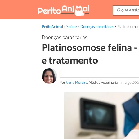
PeritoAnimal
Saúde
Doenças parasitárias
Platinosomose
Doenças parasitárias
Platinosomose felina -
e tratamento
Por
Carla Moreira
, Médica veterinária.
1 março 20