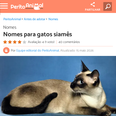
PARTILHAR
PeritoAnimal
Antes de adotar
Nomes
Nomes
Nomes para gatos siamês
Avaliação: 4 (1 voto)
40 comentários
Por
Equipe editorial do PeritoAnimal
.
Atualizado: 15 maio 2026