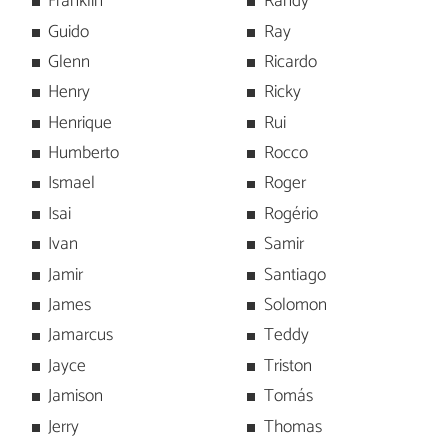
Franklin
Randy
Guido
Ray
Glenn
Ricardo
Henry
Ricky
Henrique
Rui
Humberto
Rocco
Ismael
Roger
Isai
Rogério
Ivan
Samir
Jamir
Santiago
James
Solomon
Jamarcus
Teddy
Jayce
Triston
Jamison
Tomás
Jerry
Thomas