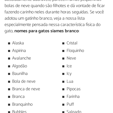
bolas de neve quando são filhotes e dá vontade de ficar
fazendo carinho neles durante horas seguidas. Se você
adotou um gatinho branco, veja a nossa lista
especialmente pensada nessa característica física do
gato,
nomes para gatos siames branco
:
Alaska
Cristal
Aspirina
Floquinho
Avalanche
Neve
Algodão
Ice
Baunilha
Icy
Bola de neve
Lua
Branca de neve
Pipocas
Branca
Farinha
Branquinho
Puff
Bubbles
Salgado