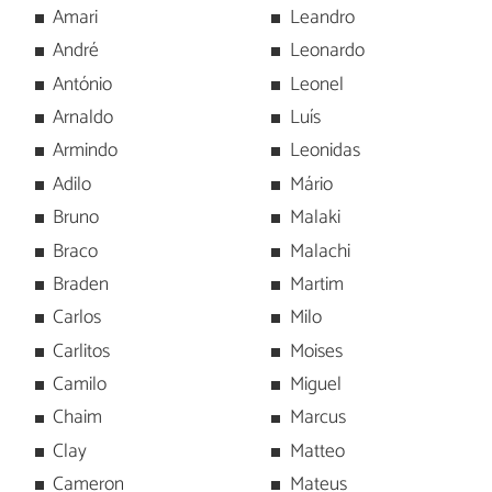
Amari
Leandro
André
Leonardo
António
Leonel
Arnaldo
Luís
Armindo
Leonidas
Adilo
Mário
Bruno
Malaki
Braco
Malachi
Braden
Martim
Carlos
Milo
Carlitos
Moises
Camilo
Miguel
Chaim
Marcus
Clay
Matteo
Cameron
Mateus