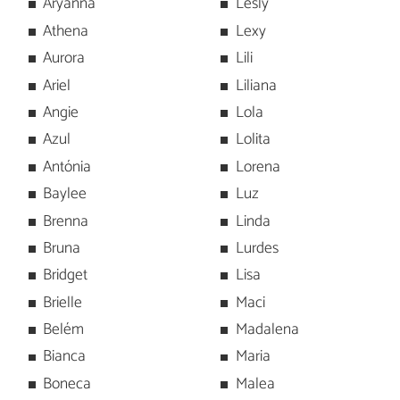
Aryanna
Lesly
Athena
Lexy
Aurora
Lili
Ariel
Liliana
Angie
Lola
Azul
Lolita
Antónia
Lorena
Baylee
Luz
Brenna
Linda
Bruna
Lurdes
Bridget
Lisa
Brielle
Maci
Belém
Madalena
Bianca
Maria
Boneca
Malea