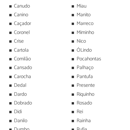
Canudo
Miau
Canino
Manito
Caçador
Marreco
Coronel
Miminho
Crise
Nico
Cartola
ÓLindo
Comilão
Pocahontas
Cansado
Palhaço
Carocha
Pantufa
Dedal
Presente
Dardo
Riquinho
Dobrado
Rosado
Didi
Rei
Danilo
Rainha
Dumbo
Rufia