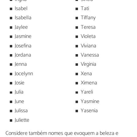
Isabel
Tati
Isabella
Tiffany
Jaylee
Teresa
Jasmine
Violeta
Josefina
Viviana
Jordana
Vanessa
Jenna
Virginia
Jocelynn
Xena
Josie
Ximena
Julia
Yareli
June
Yasmine
Julissa
Yasenia
Juliette
Considere também nomes que evoquem a beleza e