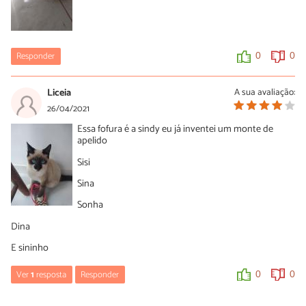
Responder
0
0
Liceia
A sua avaliação:
26/04/2021
Essa fofura é a sindy eu já inventei um monte de
apelido
Sisi
Sina
Sonha
Dina
E sininho
Ver
1
resposta
Responder
0
0
Luisa Simões