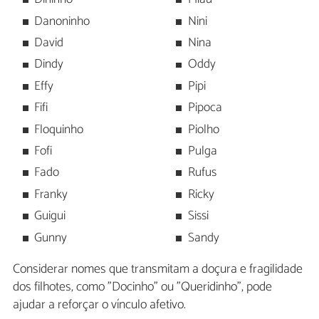
Danoninho
Nini
David
Nina
Dindy
Oddy
Effy
Pipi
Fifi
Pipoca
Floquinho
Piolho
Fofi
Pulga
Fado
Rufus
Franky
Ricky
Guigui
Sissi
Gunny
Sandy
Considerar nomes que transmitam a doçura e fragilidade
dos filhotes, como "Docinho" ou "Queridinho", pode
ajudar a reforçar o vínculo afetivo.