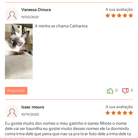
23/07/2021
Vanessa Omura
A sua avaliação:
Que fofaaaaaa!!!!!!!!!!!!!!!!!!!!!!!!!!!!
11/02/2021
A minha se chama Catharina
0
0
Responder
0
0
Isaac moura
A sua avaliação:
10/11/2020
Eu gostei muito dos nomes o meu gatinho e sianes filhote o nome
dele vai ser baunilha eu gostei muito desses nomes ele ta dormindo
coma irma dele que pena que nao sa pra tirar foto dele a irma dele ta