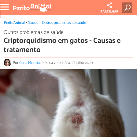
PARTILHAR
PeritoAnimal
Saúde
Outros problemas de saúde
Outros problemas de saúde
Criptorquidismo em gatos - Causas e
tratamento
Por
Carla Moreira
, Médica veterinária.
27 julho 2023