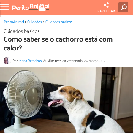
PARTILHAR
PeritoAnimal
Cuidados
Cuidados básicos
Cuidados básicos
Como saber se o cachorro está com
calor?
Por
Maria Besteiros
, Auxiliar técnica veterinária.
24 março 2023