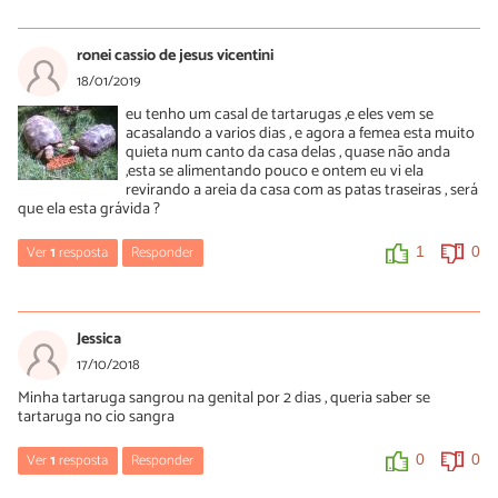
Luísa Savala
28/01/2019
ronei cassio de jesus vicentini
Oi Marcus! Sem ver o sue pet não conseguimos dar nenhum
18/01/2019
diagnóstico. O mais indicado é buscar ajuda de um médico
eu tenho um casal de tartarugas ,e eles vem se
veterinário de confiança o quanto antes.
acasalando a varios dias , e agora a femea esta muito
A equipe do PeritoAnimal deseja rápidas melhoras!
quieta num canto da casa delas , quase não anda
,esta se alimentando pouco e ontem eu vi ela
revirando a areia da casa com as patas traseiras , será
0
0
que ela esta grávida ?
Ver
1
resposta
Responder
1
0
Luísa Savala
21/01/2019
Jessica
Oi Ronei! Sem ver a sua tartaruga não conseguimos passar
17/10/2018
nenhum diagnóstico. No entanto, o mais indicado é buscar ajuda
Minha tartaruga sangrou na genital por 2 dias , queria saber se
de um médico veterinário o quanto antes.
tartaruga no cio sangra
0
0
Ver
1
resposta
Responder
0
0