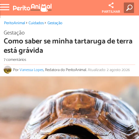
PARTILHAR
PeritoAnimal
Cuidados
Gestação
Gestação
Como saber se minha tartaruga de terra
está grávida
7 comentários
Por
Vanessa Lopes
, Redatora do PeritoAnimal.
Atualizado: 2 agosto 2026