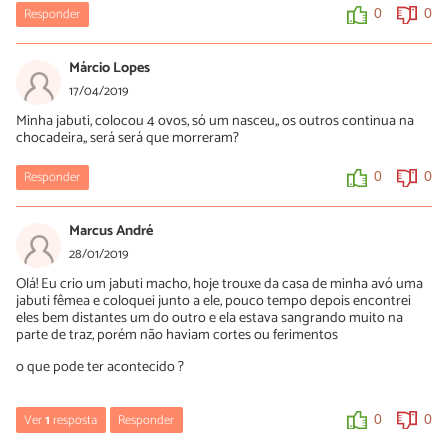
Responder
0
0
Márcio Lopes
17/04/2019
Minha jabuti, colocou 4 ovos, só um nasceu,, os outros continua na
chocadeira,, será será que morreram?
Responder
0
0
Marcus André
28/01/2019
Olá! Eu crio um jabuti macho, hoje trouxe da casa de minha avó uma
jabuti fêmea e coloquei junto a ele, pouco tempo depois encontrei
eles bem distantes um do outro e ela estava sangrando muito na
parte de traz, porém não haviam cortes ou ferimentos
o que pode ter acontecido ?
Ver
1
resposta
Responder
0
0