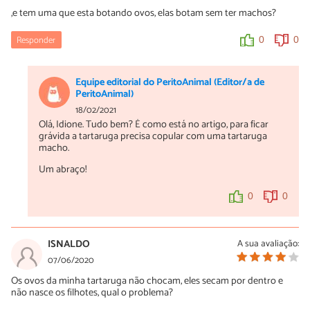
,e tem uma que esta botando ovos, elas botam sem ter machos?
Responder
0
0
Equipe editorial do PeritoAnimal (Editor/a de
PeritoAnimal)
18/02/2021
Olá, Idione. Tudo bem? É como está no artigo, para ficar
grávida a tartaruga precisa copular com uma tartaruga
macho.
Um abraço!
0
0
ISNALDO
A sua avaliação:
07/06/2020
Os ovos da minha tartaruga não chocam, eles secam por dentro e
não nasce os filhotes, qual o problema?