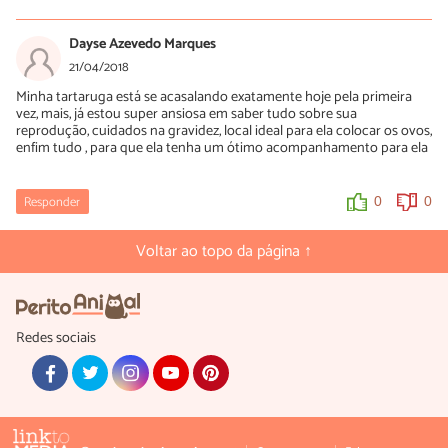
Luísa Savala
18/10/2018
Dayse Azevedo Marques
Oi Jéssica! Não. Se a sua tartaruga está sangrando, ela precisa de
21/04/2018
atendimento veterinário urgente. Ela pode ter alguma ferida na
Minha tartaruga está se acasalando exatamente hoje pela primeira
cloaca ou mesmo algo mais grave, como um tumor.
vez, mais, já estou super ansiosa em saber tudo sobre sua
reprodução, cuidados na gravidez, local ideal para ela colocar os ovos,
0
0
enfim tudo , para que ela tenha um ótimo acompanhamento para ela
Responder
0
0
Voltar ao topo da página ↑
Redes sociais