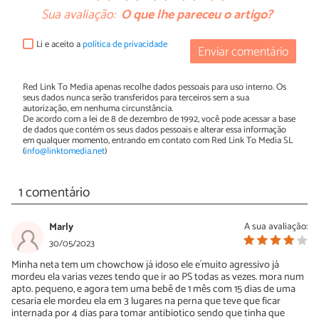
Sua avaliação:
O que lhe pareceu o artigo?
Li e aceito a
política de privacidade
Enviar comentário
Red Link To Media apenas recolhe dados pessoais para uso interno. Os
seus dados nunca serão transferidos para terceiros sem a sua
autorização, em nenhuma circunstância.
De acordo com a lei de 8 de dezembro de 1992, você pode acessar a base
de dados que contém os seus dados pessoais e alterar essa informação
em qualquer momento, entrando em contato com Red Link To Media SL
(
info@linktomedia.net
)
1 comentário
Marly
A sua avaliação:
30/05/2023
Minha neta tem um chowchow já idoso ele e´muito agressivo já
mordeu ela varias vezes tendo que ir ao PS todas as vezes. mora num
apto. pequeno, e agora tem uma bebê de 1 mês com 15 dias de uma
cesaria ele mordeu ela em 3 lugares na perna que teve que ficar
internada por 4 dias para tomar antibiotico sendo que tinha que