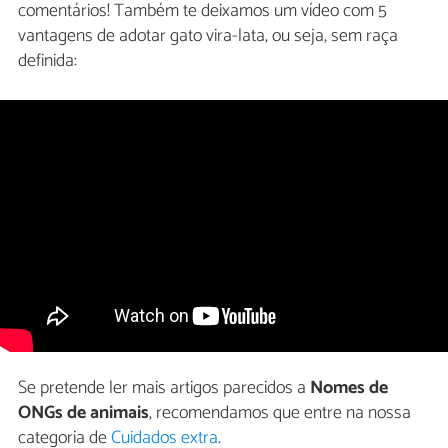
comentários! Também te deixamos um vídeo com 5
vantagens de adotar gato vira-lata, ou seja, sem raça
definida:
Se pretende ler mais artigos parecidos a
Nomes de
ONGs de animais
, recomendamos que entre na nossa
categoria de
Cuidados extra
.