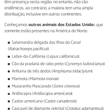
têm presença nesta região, no entanto, não são
endêmicos, ao contrário, a maioria tem uma ampla
distribuição, inclusive em outros continentes.
Conheçamos
outros animais dos Estados Unido
s que
somente estão presentes na América do Norte:
Salamandra delgada das Ilhas do Canal
(
Batrachoseps pacificus
).
Lebre-da-Califórnia (
Lepus californicus
).
Cão da pradaria de rabo preto (
Cynomys ludovicianus
).
Anfiuma de três dedos (
Amphiuma tridactylum
).
Marmota (
Marmota monax
).
Musaranho Mascarado (
Sorex cinereus
).
Antilocapra (
Antilocapra americana
).
Castor-americano (
Castor canadensis
).
Cascavel de diamante oriental (
Crotalus adamanteus
).