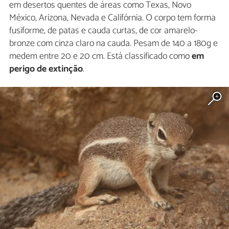
em desertos quentes de áreas como Texas, Novo
México, Arizona, Nevada e Califórnia. O corpo tem forma
fusiforme, de patas e cauda curtas, de cor amarelo-
bronze com cinza claro na cauda. Pesam de 140 a 180g e
medem entre 20 e 20 cm. Está classificado como
em
perigo de extinção
.