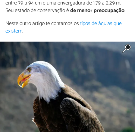
entre 79 a 94 cm e uma envergadura de 1.79 a 2.29 m.
Seu estado de conservação é
de menor preocupação
.
Neste outro artigo te contamos os
tipos de águias que
existem
.