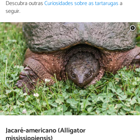
Descubra outras
Curiosidades sobre as tartarugas
a
seguir.
Jacaré-americano (Alligator
mississippiensis)