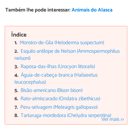
Também lhe pode interessar:
Animais do Alasca
Índice
Monstro-de-Gila (Heloderma suspectum)
Esquilo antílope de Nelson (Ammospermophilus
nelsoni)
Raposa-das-ilhas (Urocyon littoralis)
Águia-de-cabeça-branca (Haliaeetus
leucocephalus)
Bisão-americano (Bison bison)
Rato-almiscarado (Ondatra zibethicus)
Peru-selvagem (Meleagris gallopavo)
Tartaruga-mordedora (Chelydra serpentina)
Ver mais >>