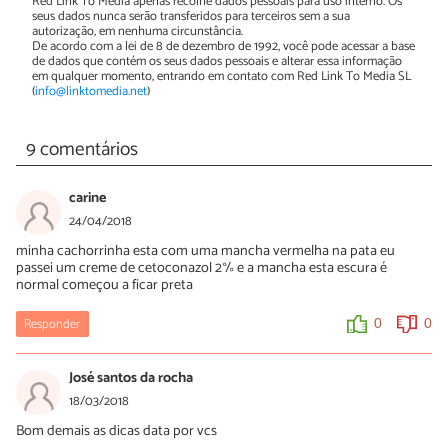
Red Link To Media apenas recolhe dados pessoais para uso interno. Os
seus dados nunca serão transferidos para terceiros sem a sua
autorização, em nenhuma circunstância.
De acordo com a lei de 8 de dezembro de 1992, você pode acessar a base
de dados que contém os seus dados pessoais e alterar essa informação
em qualquer momento, entrando em contato com Red Link To Media SL
(
info@linktomedia.net
)
9 comentários
carine
24/04/2018
minha cachorrinha esta com uma mancha vermelha na pata eu
passei um creme de cetoconazol 2% e a mancha esta escura é
normal começou a ficar preta
Responder
0
0
José santos da rocha
18/03/2018
Bom demais as dicas data por vcs