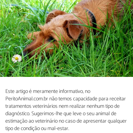
Este artigo é meramente informativo, no
PeritoAnimal.com.br não temos capacidade para receitar
tratamentos veterinários nem realizar nenhum tipo de
diagnóstico. Sugerimos-lhe que leve o seu animal de
estimação ao veterinário no caso de apresentar qualquer
tipo de condição ou mal-estar.