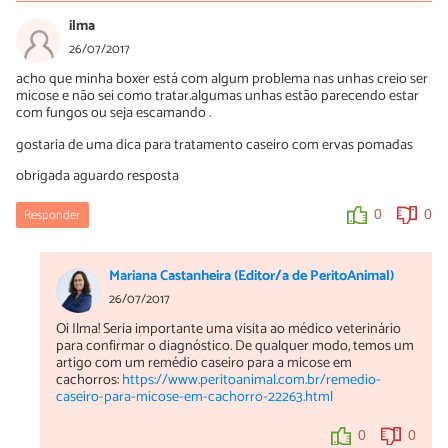
ilma
26/07/2017
acho que minha boxer está com algum problema nas unhas creio ser
micose e não sei como tratar.algumas unhas estão parecendo estar
com fungos ou seja escamando .
gostaria de uma dica para tratamento caseiro com ervas pomadas
obrigada aguardo resposta
Responder
0
0
Mariana Castanheira (Editor/a de PeritoAnimal)
26/07/2017
Oi Ilma! Seria importante uma visita ao médico veterinário
para confirmar o diagnóstico. De qualquer modo, temos um
artigo com um remédio caseiro para a micose em
cachorros:
https://www.peritoanimal.com.br/remedio-
caseiro-para-micose-em-cachorro-22263.html
0
0