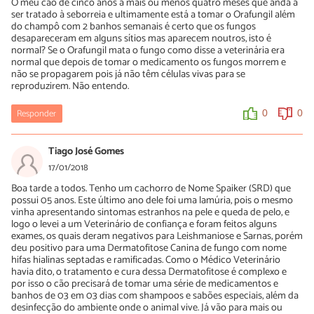
O meu cão de cinco anos à mais ou menos quatro meses que anda a
ser tratado à seborreia e ultimamente está a tomar o Orafungil além
do champô com 2 banhos semanais é certo que os fungos
desapareceram em alguns sítios mas aparecem noutros, isto é
normal? Se o Orafungil mata o fungo como disse a veterinária era
normal que depois de tomar o medicamento os fungos morrem e
não se propagarem pois já não têm células vivas para se
reproduzirem. Não entendo.
Responder
0
0
Tiago José Gomes
17/01/2018
Boa tarde a todos. Tenho um cachorro de Nome Spaiker (SRD) que
possui 05 anos. Este último ano dele foi uma lamúria, pois o mesmo
vinha apresentando sintomas estranhos na pele e queda de pelo, e
logo o levei a um Veterinário de confiança e foram feitos alguns
exames, os quais deram negativos para Leishmaniose e Sarnas, porém
deu positivo para uma Dermatofitose Canina de fungo com nome
hifas hialinas septadas e ramificadas. Como o Médico Veterinário
havia dito, o tratamento e cura dessa Dermatofitose é complexo e
por isso o cão precisará de tomar uma série de medicamentos e
banhos de 03 em 03 dias com shampoos e sabões especiais, além da
desinfecção do ambiente onde o animal vive. Já vão para mais ou