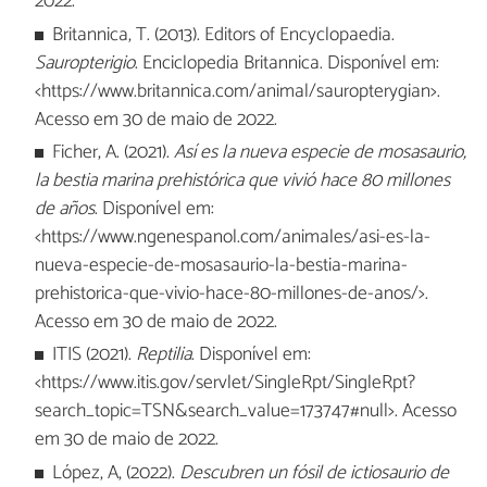
2022.
Britannica, T. (2013). Editors of Encyclopaedia.
Sauropterigio
. Enciclopedia Britannica. Disponível em:
<https://www.britannica.com/animal/sauropterygian>.
Acesso em 30 de maio de 2022.
Ficher, A. (2021).
Así es la nueva especie de mosasaurio,
la bestia marina prehistórica que vivió hace 80 millones
de años
. Disponível em:
<https://www.ngenespanol.com/animales/asi-es-la-
nueva-especie-de-mosasaurio-la-bestia-marina-
prehistorica-que-vivio-hace-80-millones-de-anos/>.
Acesso em 30 de maio de 2022.
ITIS (2021).
Reptilia
. Disponível em:
<https://www.itis.gov/servlet/SingleRpt/SingleRpt?
search_topic=TSN&search_value=173747#null>. Acesso
em 30 de maio de 2022.
López, A, (2022).
Descubren un fósil de ictiosaurio de