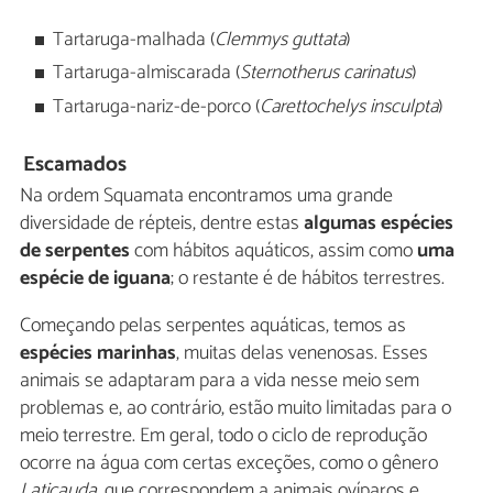
Tartaruga-malhada (
Clemmys guttata
)
Tartaruga-almiscarada (
Sternotherus carinatus
)
Tartaruga-nariz-de-porco (
Carettochelys insculpta
)
Escamados
Na ordem Squamata encontramos uma grande
diversidade de répteis, dentre estas
algumas espécies
de serpentes
com hábitos aquáticos, assim como
uma
espécie de iguana
; o restante é de hábitos terrestres.
Começando pelas serpentes aquáticas, temos as
espécies marinhas
, muitas delas venenosas. Esses
animais se adaptaram para a vida nesse meio sem
problemas e, ao contrário, estão muito limitadas para o
meio terrestre. Em geral, todo o ciclo de reprodução
ocorre na água com certas exceções, como o gênero
Laticauda,
que correspondem a animais ovíparos e