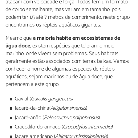
atacam com velocidade e força. Todos têm um formato
de corpo semelhante, mas variam em tamanho, pois
podem ter 1,5 até 7 metros de comprimento, neste grupo
encontramos os répteis aquáticos gigantes.
Mesmo que
a maioria habite em ecossistemas de
água doce
, existem espécies que toleram o meio
marinho, onde vivem sem problemas. Seus habitats
geralmente estão associados com terras baixas. Vamos
conhecer o nome de algumas espécies de répteis
aquáticos, sejam marinhos ou de água doce, que
pertencem a este grupo:
Gavial (
Gavialis gangeticus)
Jacaré-da-china(
Alligator sinensis
)
Jacaré-anão (
Paleosuchus palpebrosus
)
Crocodilo-do-orinoco (
Crocodylus intermedio)
Jacaré americano (
Alligator mississippiensis
)