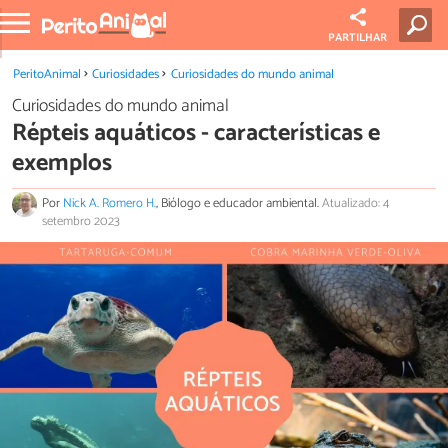
PARTILHAR
PeritoAnimal
Curiosidades
Curiosidades do mundo animal
Curiosidades do mundo animal
Répteis aquáticos - características e
exemplos
Por
Nick A. Romero H.
, Biólogo e educador ambiental.
Atualizado: 4
setembro 2023