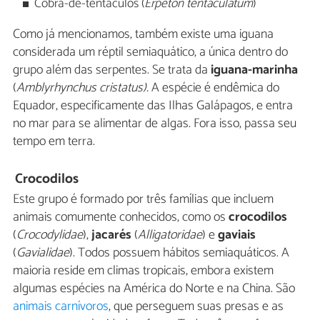
Cobra-de-tentáculos (
Erpeton tentaculatum
)
Como já mencionamos, também existe uma iguana
considerada um réptil semiaquático, a única dentro do
grupo além das serpentes. Se trata da
iguana-marinha
(
Amblyrhynchus cristatus).
A espécie é endêmica do
Equador, especificamente das Ilhas Galápagos, e entra
no mar para se alimentar de algas. Fora isso, passa seu
tempo em terra.
Crocodilos
Este grupo é formado por três famílias que incluem
animais comumente conhecidos, como os
crocodilos
(
Crocodylidae
),
jacarés
(
Alligatoridae
) e
gaviais
(
Gavialidae
). Todos possuem hábitos semiaquáticos. A
maioria reside em climas tropicais, embora existem
algumas espécies na América do Norte e na China. São
animais carnívoros
, que perseguem suas presas e as