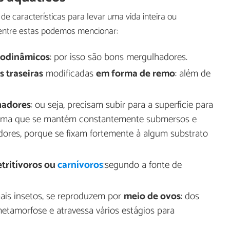
 características para levar uma vida inteira ou
Dentre estas podemos mencionar:
rodinâmicos
: por isso são bons mergulhadores.
s traseiras
modificadas
em forma de remo
: além de
hadores
: ou seja, precisam subir para a superfície para
forma que se mantém constantemente submersos e
res, porque se fixam fortemente à algum substrato
tritívoros ou
carnívoros
:segundo a fonte de
is insetos, se reproduzem por
meio de ovos
: dos
metamorfose e atravessa vários estágios para