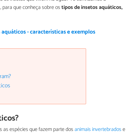
al, para que conheça sobre os
tipos de insetos aquáticos,
 aquáticos - características e exemplos
iram?
ticos
ticos?
s as espécies que fazem parte dos
animais invertebrados
e