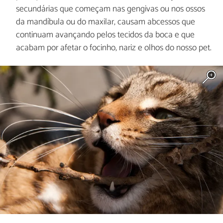
secundárias que começam nas gengivas ou nos ossos
da mandíbula ou do maxilar, causam abcessos que
continuam avançando pelos tecidos da boca e que
acabam por afetar o focinho, nariz e olhos do nosso pet.