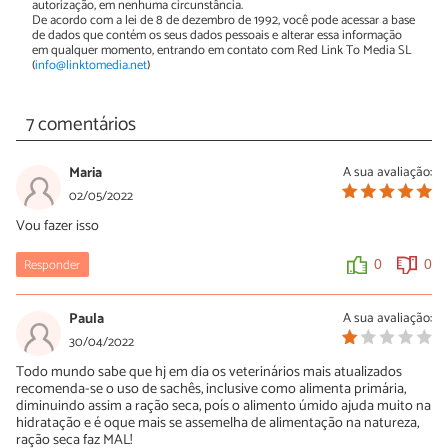
autorização, em nenhuma circunstância.
De acordo com a lei de 8 de dezembro de 1992, você pode acessar a base
de dados que contém os seus dados pessoais e alterar essa informação
em qualquer momento, entrando em contato com Red Link To Media SL
(
info@linktomedia.net
)
7 comentários
Maria
A sua avaliação:
02/05/2022
Vou fazer isso
Responder
0
0
Paula
A sua avaliação:
30/04/2022
Todo mundo sabe que hj em dia os veterinários mais atualizados
recomenda-se o uso de sachês, inclusive como alimenta primária,
diminuindo assim a ração seca, poís o alimento úmido ajuda muito na
hidratação e é oque mais se assemelha de alimentação na natureza,
ração seca faz MAL!