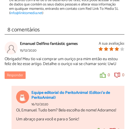
De acordo com a lei de 8 de dezembro de 1992, você pode acessar a base
de dados que contém os seus dados pessoais e alterar essa informação
em qualquer momento, entrando em contato com Red Link To Media SL
(
info@linktomedia.net
)
8 comentários
Emanuel Delfino fantástic games
A sua avaliação:
15/12/2020
Obrigado! Meu tio vai comprar um ouriço pra mim então eu estou
feliz de lez esse artigo. Detalhe: o ouriço vai se chamar sonic UwU
Responder
0
0
Equipe editorial do PeritoAnimal (Editor/a de
PeritoAnimal)
16/12/2020
Oi, Emanuel. Tudo bem? Bela escolha de nome! Adoramos!
Um abraço para você e para o Sonic!