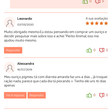
0
0
Leonardo
A sua avaliação:
02/05/2020
Muito obrigado mesmo.Eu estou pensando em comprar um ouriço e
decidir pesquisar mais sobre isso e achei ''Perito Animal, isso me
ajudou muito mesmo.
Responder
0
0
Alessandra
16/07/2019
Meu ouriço pigmeu tá com diarreia amarela faz uns 4 dias ... já troquei
ração nada, parece que cada dia tá piorando +. Tenho ele uns 10 dias
apenas
Ver
1
resposta
Responder
0
0
Luísa Savala