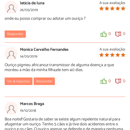
16/07/2019
leticia de luna
A sua avaliação:
Oi Alessandra! Leve o seu pet em um veterinário de confiança o
26/05/2019
mais rápido possível. Além disso, é importante manter a
onde eu posso comprar ou adotar um ouriço ?
hidratação do seu animal para que o quadro não piore.
A equipe do PeritoAnimal deseja rápidas melhoras!
Responder
0
0
0
0
Monica Carvalho Fernandes
A sua avaliação:
14/05/2019
Ouriço pigmeu africano,e transmissor de alguma doença ,e que
mordeu a mão da minha filha,ele tem 40 dias.
Ver
2
respostas
Responder
0
0
piggy
24/07/2020
Marcos Braga
ouriços não mordem
19/12/2018
Boa noite!! Gostaria de saber se existe algum repelente natural para
0
0
afugentar um ouriço. Tenho 5 cães e já tive dois acidentes entre o
ouriço e os cães. O ouriço apenas se defende e de maneira nenhuma