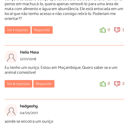
penso em machucá-lo, queria apenas removê-lo para uma área de
robson
mata com alimento e água em abundância. Ele está entocada em um
local que não tenho acesso e não consigo retirá-lo. Poderiam me
10/04/2024
orientar??
morde sim , o meu ja mordeu varias vezes
Ver
1
resposta
Responder
0
1
0
0
lara
02/09/2020
Helio Mesa
da ele pra min que eu cuido
12/01/2018
Eu tenho um ouriço. Estou em Moçambique. Quero saber se e um
0
0
animal comestível
Ver
2
respostas
Responder
0
3
Luis Ribeiro
10/07/2018
hedgeohg
Pergunte-lhe!
04/05/2017
aonde se encotra um ouriço
0
0