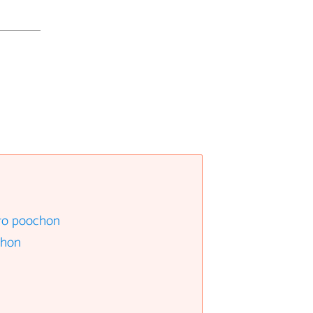
rro poochon
chon