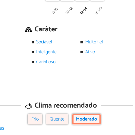
12-14
15-20
10-12
8-10
Caráter
Sociável
Muito fiel
Inteligente
Ativo
Carinhoso
Clima recomendado
Frio
Quente
Moderado
cas