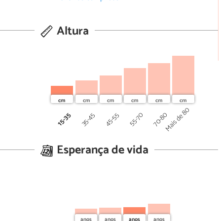
Altura
Mais de 80
70-80
45-55
55-70
15-35
35-45
Esperança de vida