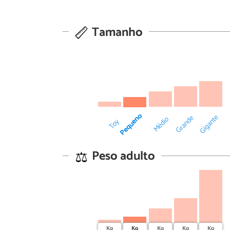
Tamanho
Pequeno
Gigante
Grande
Médio
Toy
Peso adulto