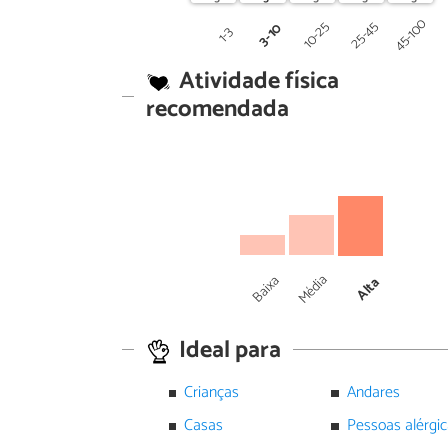
45-100
25-45
10-25
3-10
1-3
Atividade física
recomendada
Média
Baixa
Alta
Ideal para
Crianças
Andares
Casas
Pessoas alérgi