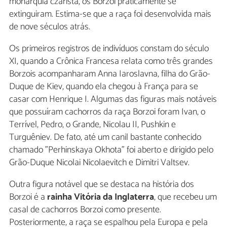
monarquia czarista, os Borzoi praticamente se
extinguiram. Estima-se que a raça foi desenvolvida mais
de nove séculos atrás.
Os primeiros registros de indivíduos constam do século
XI, quando a Crônica Francesa relata como três grandes
Borzois acompanharam Anna Iaroslavna, filha do Grão-
Duque de Kiev, quando ela chegou à França para se
casar com Henrique I. Algumas das figuras mais notáveis
que possuíram cachorros da raça Borzoi foram Ivan, o
Terrível, Pedro, o Grande, Nicolau II, Pushkin e
Turguêniev. De fato, até um canil bastante conhecido
chamado "Perhinskaya Okhota" foi aberto e dirigido pelo
Grão-Duque Nicolai Nicolaevitch e Dimitri Valtsev.
Outra figura notável que se destaca na história dos
Borzoi é a
rainha Vitória da Inglaterra
, que recebeu um
casal de cachorros Borzoi como presente.
Posteriormente, a raça se espalhou pela Europa e pela