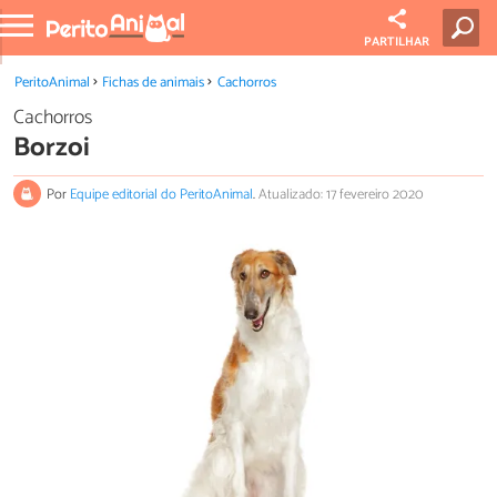
PARTILHAR
PeritoAnimal
Fichas de animais
Cachorros
Cachorros
Borzoi
Por
Equipe editorial do PeritoAnimal
.
Atualizado: 17 fevereiro 2020