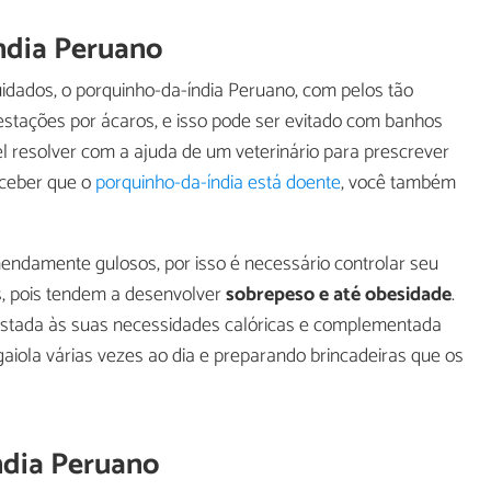
ndia Peruano
dados, o porquinho-da-índia Peruano, com pelos tão
estações por ácaros, e isso pode ser evitado com banhos
vel resolver com a ajuda de um veterinário para prescrever
rceber que o
porquinho-da-índia está doente
, você também
endamente gulosos, por isso é necessário controlar seu
s, pois tendem a desenvolver
sobrepeso e até obesidade
.
ustada às suas necessidades calóricas e complementada
a gaiola várias vezes ao dia e preparando brincadeiras que os
ndia Peruano