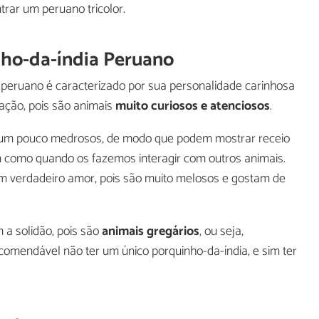
rar um peruano tricolor.
nho-da-índia Peruano
 peruano é caracterizado por sua personalidade carinhosa
oração, pois são animais
muito curiosos e atenciosos
.
 um pouco medrosos, de modo que podem mostrar receio
m como quando os fazemos interagir com outros animais.
um verdadeiro amor, pois são muito melosos e gostam de
 a solidão, pois são
animais gregários
, ou seja,
comendável não ter um único porquinho-da-índia, e sim ter