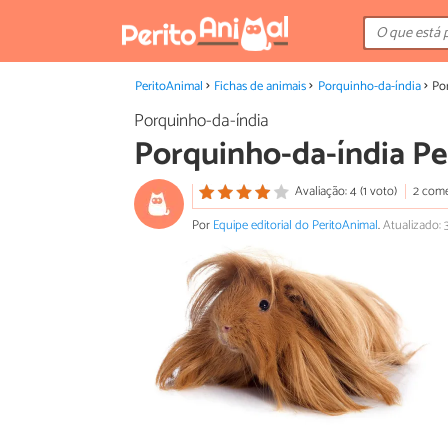
PeritoAnimal
Fichas de animais
Porquinho-da-índia
Po
Porquinho-da-índia
Porquinho-da-índia P
Avaliação: 4 (1 voto)
2 come
Por
Equipe editorial do PeritoAnimal
.
Atualizado: