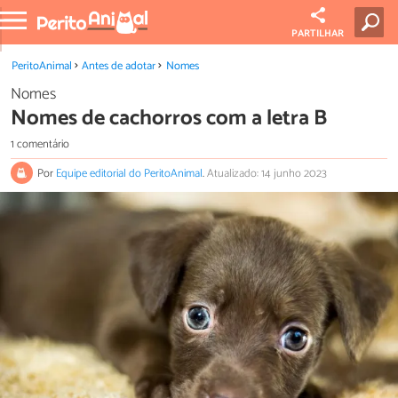
PARTILHAR
PeritoAnimal
Antes de adotar
Nomes
Nomes
Nomes de cachorros com a letra B
1 comentário
Por
Equipe editorial do PeritoAnimal
.
Atualizado: 14 junho 2023