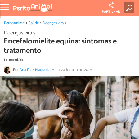
PARTILHAR
PeritoAnimal
Saúde
Doenças virais
Doenças virais
Encefalomielite equina: sintomas e
tratamento
1 comentário
Por
Ana Diaz Maqueda
.
Atualizado: 31 julho 2026