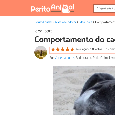
PeritoAnimal
Antes de adotar
Ideal para
Comportament
Ideal para
Comportamento do ca
Avaliação: 5 (1 voto)
3 come
Por
Vanessa Lopes
, Redatora do PeritoAnimal.
9 