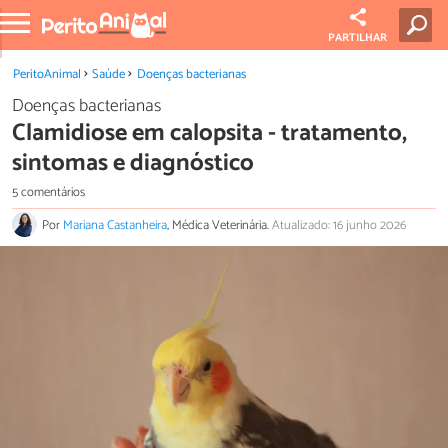
PARTILHAR
PeritoAnimal
Saúde
Doenças bacterianas
Doenças bacterianas
Clamidiose em calopsita - tratamento,
sintomas e diagnóstico
5 comentários
Por
Mariana Castanheira
, Médica Veterinária.
Atualizado: 16 junho 2026