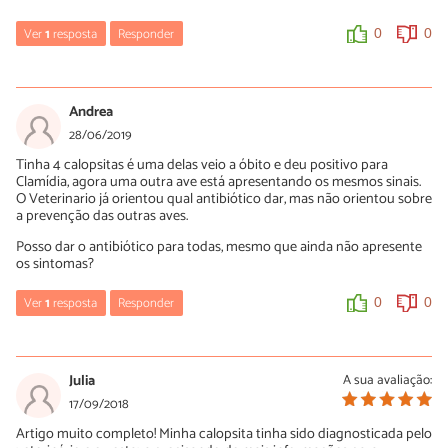
Ver
1
resposta
Responder
0
0
Luísa Savala
05/11/2019
Andrea
Oi Doralina! Sem ver o seu cachorro não conseguimos passar
28/06/2019
nenhum diagnóstico. No entanto, recomendamos que você
Tinha 4 calopsitas é uma delas veio a óbito e deu positivo para
busque uma segunda opinião veterinária.
Clamídia, agora uma outra ave está apresentando os mesmos sinais.
De qualquer forma, temos um artigos sobre cachorro com tosse
O Veterinario já orientou qual antibiótico dar, mas não orientou sobre
que pode te ajuda com algumas informações, confira:
a prevenção das outras aves.
https://www.peritoanimal.com.br/cachorro-com-tosse-
Posso dar o antibiótico para todas, mesmo que ainda não apresente
sintomas-causas-e-tratamento-22860.html
os sintomas?
A equipe do PeritoAnimal deseja rápidas melhoras!
Ver
1
resposta
Responder
0
0
0
0
Luísa Savala
28/06/2019
Julia
A sua avaliação:
Oi Andrea! A equipe do PeritoAnimal não recomenda que você
17/09/2018
medique os seus pets sem indicação profissional. Por isso,
Artigo muito completo! Minha calopsita tinha sido diagnosticada pelo
recomendamos que você volte ao veterinário e questione sobre a