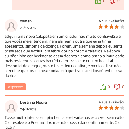
0
0
osman
A sua avaliação:
26/12/2019
adquiri uma nova Calopsita em um criador não muito confiável(se é
que vocês me entendem) nem ela nem a outra que eu ja tinha
apresentou sintoma de doença. Porém, uma semana depois eu senti,
tosse seca que evoluiu pra febre, dor no corpo e calafrios. Na época
eu não tinha conhecimento dessa doença e como tenho a imunidade
mais resistente a certas bactérias por trabalhar em um hospital,
desconfiei de dengue, mas o teste deu negativo, e médico disse não
acreditar que fosse pneumonia. será que tive clamidiose? tenho essa
duvida
Responder
0
0
Doralina Moura
A sua avaliação:
04/11/2019
Tosse muito intensa em pincher. Ja levei varias cezes ak vet, sem exito.
O q resolve é o Pneumoflox, mas não posso dar continuamente. O q
fazer?