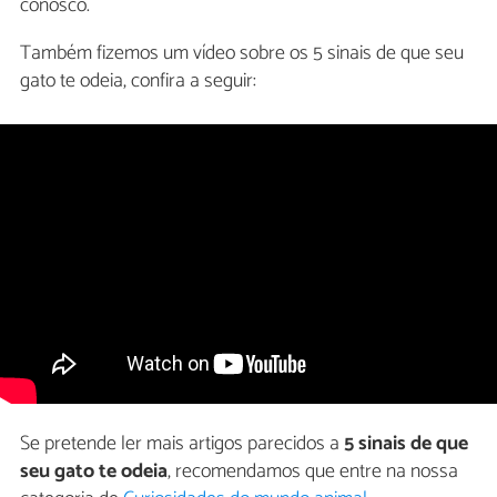
conosco.
Também fizemos um vídeo sobre os 5 sinais de que seu
gato te odeia, confira a seguir:
Se pretende ler mais artigos parecidos a
5 sinais de que
seu gato te odeia
, recomendamos que entre na nossa