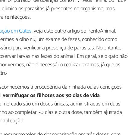
 ele for portador de doenças como FIV (Aids Felina) ou FELV
 elimina os parasitas já presentes no organismo, mas
a reinfecções.
ação em Gatos
, veja este outro artigo do PeritoAnimal.
vermes a olho nu, um exame de fezes, conhecido como
ário para verificar a presença de parasitas. No entanto,
observar larvas nas fezes do animal. Em geral, se o gato não
or vermes, não é necessário realizar exames, já que os
tro.
desconhecemos a procedência da ninhada ou as condições
al
vermifugar os filhotes aos 30 dias de vida
.
o mercado são em doses únicas, administradas em duas
nho ao completar 30 dias e outra dose, também ajustada
a aplicação.
seguem protocolos de desparasitação em três doses, com