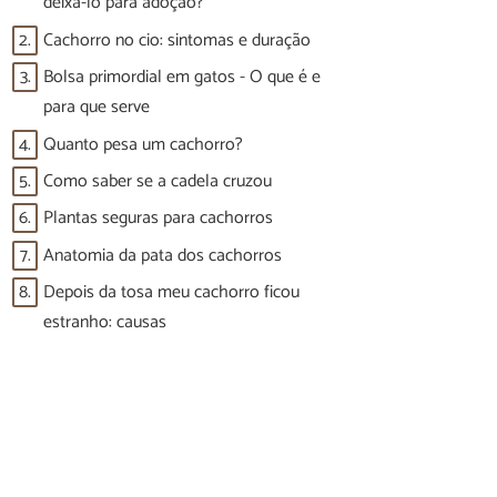
deixá-lo para adoção?
2.
Cachorro no cio: sintomas e duração
3.
Bolsa primordial em gatos - O que é e
para que serve
4.
Quanto pesa um cachorro?
5.
Como saber se a cadela cruzou
6.
Plantas seguras para cachorros
7.
Anatomia da pata dos cachorros
8.
Depois da tosa meu cachorro ficou
estranho: causas