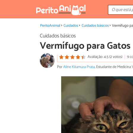
PeritoAnimal
Cuidados
Cuidados básicos
Vermífugo pa
Cuidados básicos
Vermífugo para Gatos 
Avaliação: 4.5 (2 votos)
9 c
Por
Aline Kitamura Prata
, Estudante de Medicina V