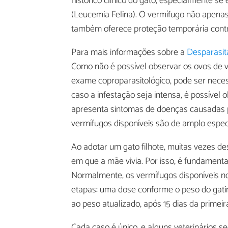
histórico clínico do gato, especialmente se
(Leucemia Felina). O vermífugo não apenas
também oferece proteção temporária contr
Para mais informações sobre a
Desparasit
Como não é possível observar os ovos de 
exame coproparasitológico, pode ser necess
caso a infestação seja intensa, é possível 
apresenta sintomas de doenças causadas p
vermífugos disponíveis são de amplo espec
Ao adotar um gato filhote, muitas vezes 
em que a mãe vivia. Por isso, é fundament
Normalmente, os vermífugos disponíveis n
etapas: uma dose conforme o peso do gati
ao peso atualizado, após 15 dias da primeir
Cada caso é único, e alguns veterinários 