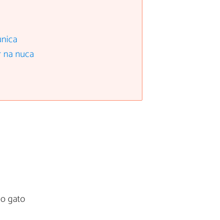
única
r na nuca
do gato