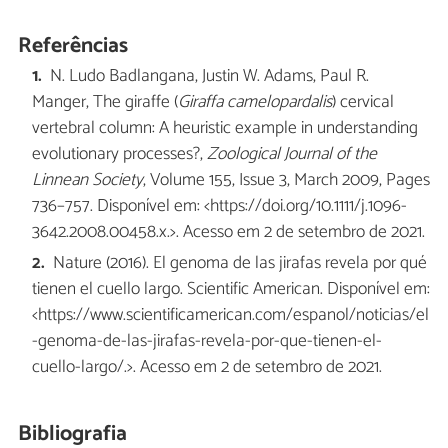
Referências
N. Ludo Badlangana, Justin W. Adams, Paul R.
Manger, The giraffe (
Giraffa camelopardalis
) cervical
vertebral column: A heuristic example in understanding
evolutionary processes?,
Zoological Journal of the
Linnean Society
, Volume 155, Issue 3, March 2009, Pages
736–757. Disponível em: <https://doi.org/10.1111/j.1096-
3642.2008.00458.x.>. Acesso em 2 de setembro de 2021.
Nature (2016). El genoma de las jirafas revela por qué
tienen el cuello largo. Scientific American. Disponível em:
<https://www.scientificamerican.com/espanol/noticias/el
-genoma-de-las-jirafas-revela-por-que-tienen-el-
cuello-largo/.>. Acesso em 2 de setembro de 2021.
Bibliografia