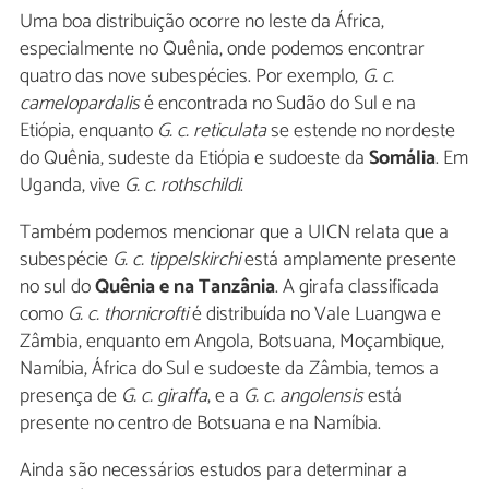
Uma boa distribuição ocorre no leste da África,
especialmente no Quênia, onde podemos encontrar
quatro das nove subespécies. Por exemplo,
G. c.
camelopardalis
é encontrada no Sudão do Sul e na
Etiópia, enquanto
G. c. reticulata
se estende no nordeste
do Quênia, sudeste da Etiópia e sudoeste da
Somália
. Em
Uganda, vive
G. c. rothschildi
.
Também podemos mencionar que a UICN relata que a
subespécie
G. c. tippelskirchi
está amplamente presente
no sul do
Quênia e na Tanzânia
. A girafa classificada
como
G. c. thornicrofti
é distribuída no Vale Luangwa e
Zâmbia, enquanto em Angola, Botsuana, Moçambique,
Namíbia, África do Sul e sudoeste da Zâmbia, temos a
presença de
G. c. giraffa
, e a
G. c. angolensis
está
presente no centro de Botsuana e na Namíbia.
Ainda são necessários estudos para determinar a