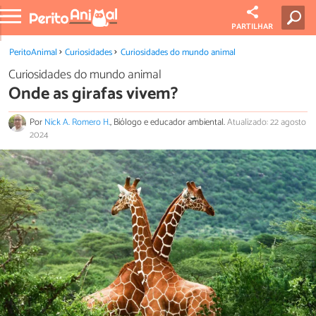
PARTILHAR
PeritoAnimal
Curiosidades
Curiosidades do mundo animal
Curiosidades do mundo animal
Onde as girafas vivem?
Por
Nick A. Romero H.
, Biólogo e educador ambiental.
Atualizado: 22 agosto
2024