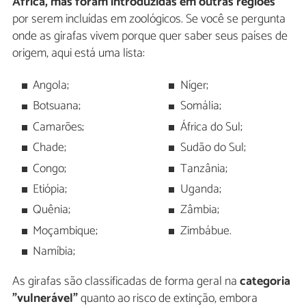
África, mas foram introduzidas em outras regiões
por serem incluídas em zoológicos. Se você se pergunta
onde as girafas vivem porque quer saber seus países de
origem, aqui está uma lista:
Angola;
Níger;
Botsuana;
Somália;
Camarões;
África do Sul;
Chade;
Sudão do Sul;
Congo;
Tanzânia;
Etiópia;
Uganda;
Quênia;
Zâmbia;
Moçambique;
Zimbábue.
Namíbia;
As girafas são classificadas de forma geral na
categoria
"vulnerável"
quanto ao risco de extinção, embora