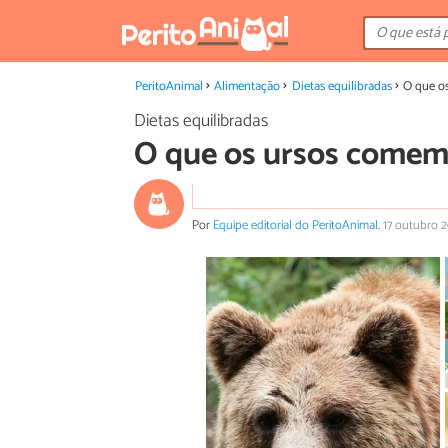
PeritoAnimal
Alimentação
Dietas equilibradas
O que o
Dietas equilibradas
O que os ursos comem
Por
Equipe editorial do PeritoAnimal
.
17 outubro 