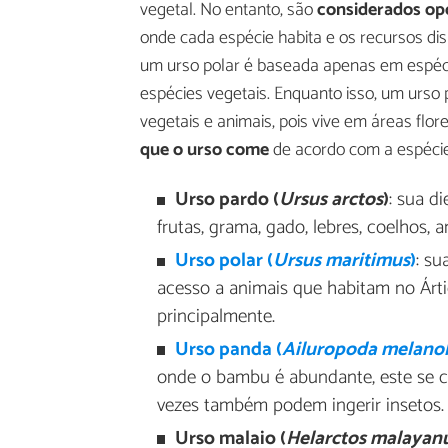
vegetal. No entanto, são
considerados op
onde cada espécie habita e os recursos di
um urso polar é baseada apenas em espéci
espécies vegetais. Enquanto isso, um urso
vegetais e animais, pois vive em áreas fl
que o urso come
de acordo com a espécie
Urso pardo (
Ursus arctos
)
: sua di
frutas, grama, gado, lebres, coelhos, an
Urso polar (
Ursus maritimus
)
: su
acesso a animais que habitam no Árti
principalmente.
Urso panda (
Ailuropoda melano
onde o bambu é abundante, este se co
vezes também podem ingerir insetos.
Urso malaio (
Helarctos malayan