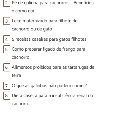
2.
Pé de galinha para cachorros - Benefícios
e como dar
3.
Leite maternizado para filhote de
cachorro ou de gato
4.
6 receitas caseiras para gatos filhotes
5.
Como preparar fígado de frango para
cachorro
6.
Alimentos proibidos para as tartarugas de
terra
7.
O que as galinhas não podem comer?
8.
Dieta caseira para a insuficiência renal do
cachorro