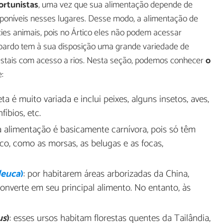
ortunistas
, uma vez que sua alimentação depende de
sponíveis nesses lugares. Desse modo, a alimentação de
es animais, pois no Ártico eles não podem acessar
 pardo tem à sua disposição uma grande variedade de
orestais com acesso a rios. Nesta seção, podemos conhecer
o
:
eta é muito variada e inclui peixes, alguns insetos, aves,
fíbios, etc.
a alimentação é basicamente carnívora, pois só têm
co, como as morsas, as belugas e as focas,
leuca
)
: por habitarem áreas arborizadas da China,
nverte em seu principal alimento. No entanto, às
us
)
: esses ursos habitam florestas quentes da Tailândia,